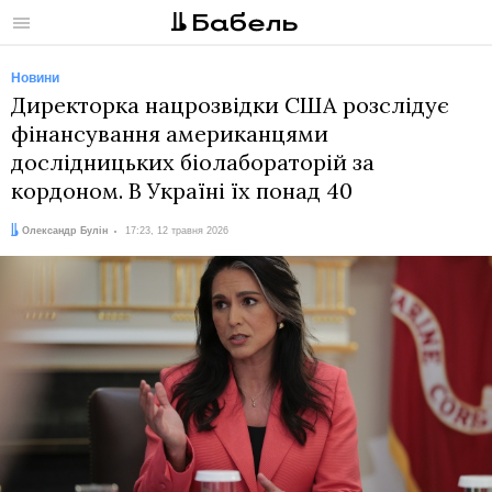
Меню
Новини
Директорка нацрозвідки США розслідує
фінансування американцями
дослідницьких біолабораторій за
кордоном. В Україні їх понад 40
Автор:
Дата:
Олександр Булін
17:23, 12 травня 2026