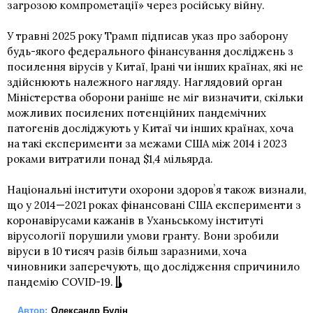
загрозою компрометації» через російську війну.
У травні 2025 року Трамп підписав указ про заборону
будь-якого федерального фінансування досліджень з
посилення вірусів у Китаї, Ірані чи інших країнах, які не
здійснюють належного нагляду. Наглядовий орган
Міністерства оборони раніше не міг визначити, скільки
можливих посилених потенційних пандемічних
патогенів досліджують у Китаї чи інших країнах, хоча
на такі експерименти за межами США між 2014 і 2023
роками витратили понад $1,4 мільярда.
Національні інститути охорони здоровʼя також визнали,
що у 2014—2021 роках фінансовані США експерименти з
коронавірусами кажанів в Уханьському інституті
вірусології порушили умови гранту. Вони зробили
віруси в 10 тисяч разів більш заразними, хоча
чиновники заперечують, що дослідження спричинило
пандемію COVID-19.
Автор:
Олександр Булін