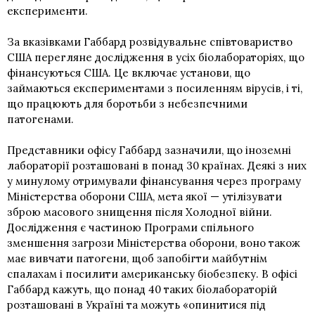
експерименти.
За вказівками Габбард розвідувальне співтовариство
США перегляне дослідження в усіх біолабораторіях, що
фінансуються США. Це включає установи, що
займаються експериментами з посиленням вірусів, і ті,
що працюють для боротьби з небезпечними
патогенами.
Представники офісу Габбард зазначили, що іноземні
лабораторії розташовані в понад 30 країнах. Деякі з них
у минулому отримували фінансування через програму
Міністерства оборони США, мета якої — утілізувати
зброю масового знищення після Холодної війни.
Дослідження є частиною Програми спільного
зменшення загрози Міністерства оборони, воно також
має вивчати патогени, щоб запобігти майбутнім
спалахам і посилити американську біобезпеку. В офісі
Габбард кажуть, що понад 40 таких біолабораторій
розташовані в Україні та можуть «опинитися під