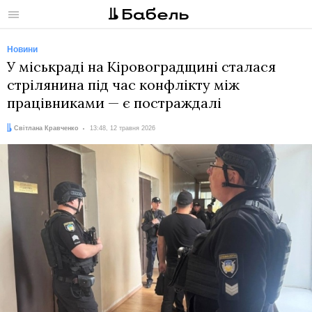
Меню
Новини
У міськраді на Кіровоградщині сталася
стрілянина під час конфлікту між
працівниками — є постраждалі
Автор:
Дата:
Світлана Кравченко
13:48, 12 травня 2026