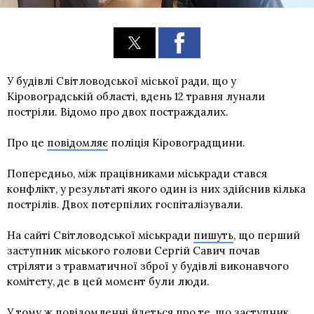
У будівлі Світловодської міської ради, що у
Кіровоградській області, вдень 12 травня лунали
постріли. Відомо про двох постраждалих.
Про це
повідомляє
поліція Кіровоградщини.
Попередньо, між працівниками міськради стався
конфлікт, у результаті якого один із них здійснив кілька
пострілів. Двох потерпілих госпіталізували.
На сайті Світловодської міськради
пишуть
, що перший
заступник міського голови Сергій Савич почав
стріляти з травматичної зброї у будівлі виконавчого
комітету, де в цей момент були люди.
У тому ж повідомленні йдеться про те, що заступник