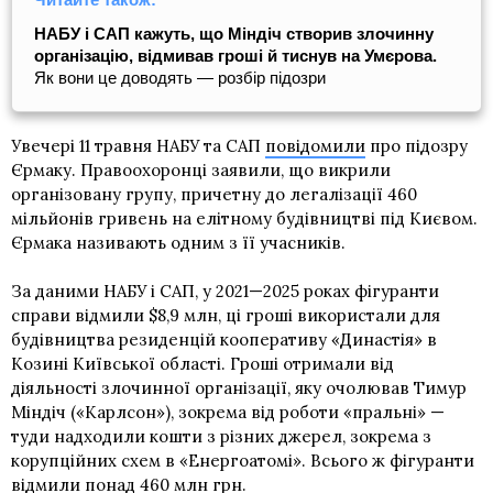
НАБУ і САП кажуть, що Міндіч створив злочинну
організацію, відмивав гроші й тиснув на Умєрова.
Як вони це доводять — розбір підозри
Увечері 11 травня НАБУ та САП
повідомили
про підозру
Єрмаку. Правоохоронці заявили, що викрили
організовану групу, причетну до легалізації 460
мільйонів гривень на елітному будівництві під Києвом.
Єрмака називають одним з її учасників.
За даними НАБУ і САП, у 2021—2025 роках фігуранти
справи відмили $8,9 млн, ці гроші використали для
будівництва резиденцій кооперативу «Династія» в
Козині Київської області. Гроші отримали від
діяльності злочинної організації, яку очолював Тимур
Міндіч («Карлсон»), зокрема від роботи «пральні» —
туди надходили кошти з різних джерел, зокрема з
корупційних схем в «Енергоатомі». Всього ж фігуранти
відмили понад 460 млн грн.