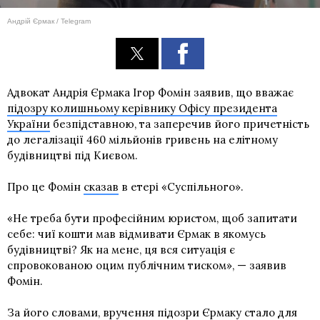
Андрій Єрмак / Telegram
Адвокат Андрія Єрмака Ігор Фомін заявив, що вважає
підозру колишньому керівнику Офісу президента
України
безпідставною, та заперечив його причетність
до легалізації 460 мільйонів гривень на елітному
будівництві під Києвом.
Про це Фомін
сказав
в етері «Суспільного».
«Не треба бути професійним юристом, щоб запитати
себе: чиї кошти мав відмивати Єрмак в якомусь
будівництві? Як на мене, ця вся ситуація є
спровокованою оцим публічним тиском», — заявив
Фомін.
За його словами, вручення підозри Єрмаку стало для