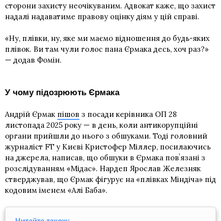
сторони захисту неочікуваним. Адвокат каже, що захист
надалі надаватиме правову оцінку діям у цій справі.
«Ну, плівки, ну, яке ми маємо відношення до будь-яких
плівок. Ви там чули голос пана Єрмака десь, хоч раз?»
— додав Фомін.
У чому підозрюють Єрмака
Андрій Єрмак
пішов
з посади керівника ОП 28
листопада 2025 року — в день, коли антикорупційні
органи прийшли до нього з обшуками. Тоді головний
журналіст FT у Києві Кристофер Міллер, посилаючись
на джерела, написав, що обшуки в Єрмака повʼязані з
розслідуванням «Мідас». Нардеп Ярослав Железняк
стверджував, що Єрмак фігурує на «плівках Міндіча» під
кодовим іменем «Алі Баба».
Читайте також: