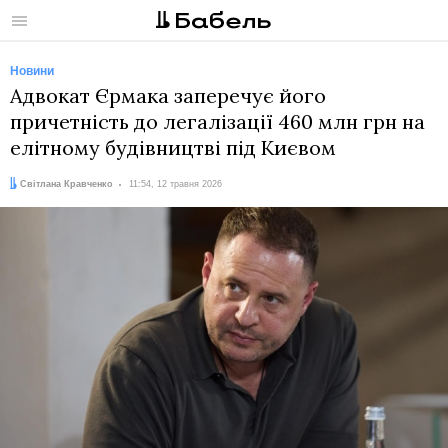
Меню
Новини
Адвокат Єрмака заперечує його
причетність до легалізації 460 млн грн на
елітному будівництві під Києвом
Автор:
Дата:
Світлана Кравченко
11:54, 12 травня 2026