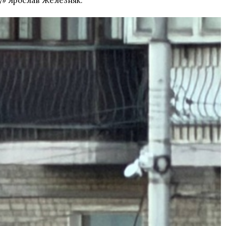
су» Ярослав Железняк.