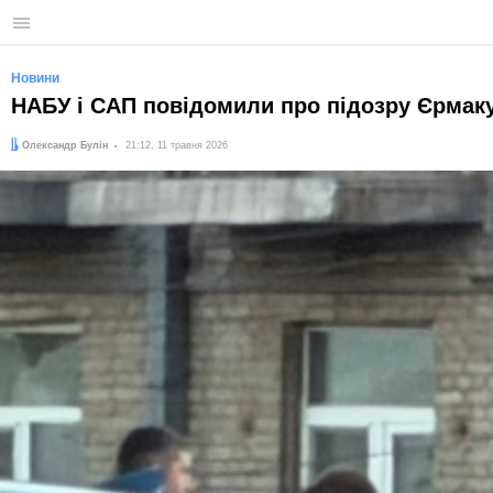
Меню
Новини
НАБУ і САП повідомили про підозру Єрмак
Автор:
Дата:
Олександр Булін
21:12, 11 травня 2026