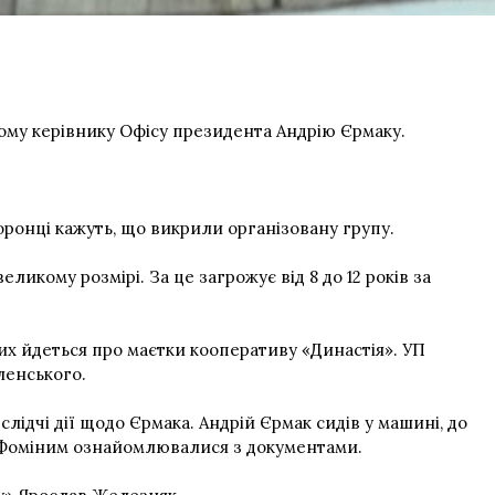
ому керівнику Офісу президента Андрію Єрмаку.
оронці кажуть, що викрили організовану групу.
кому розмірі. За це загрожує від 8 до 12 років за
их йдеться про маєтки кооперативу «Династія». УП
ленського.
слідчі дії щодо Єрмака. Андрій Єрмак сидів у машині, до
р Фоміним ознайомлювалися з документами.