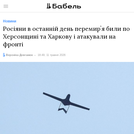
Меню
Новини
Росіяни в останній день перемирʼя били по
Херсонщині та Харкову і атакували на
фронті
Автор:
Дата:
Вероніка Довганюк
18:49, 11 травня 2026