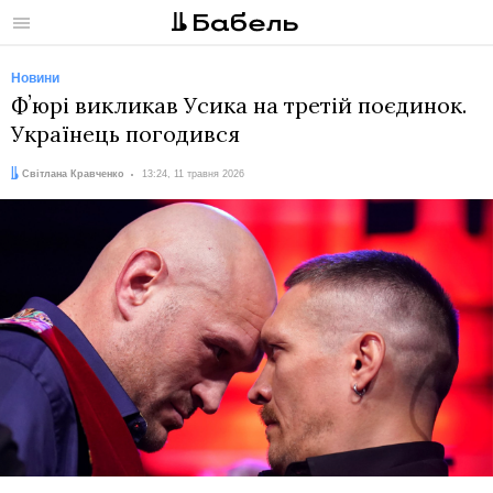
Меню
Новини
Фʼюрі викликав Усика на третій поєдинок.
Українець погодився
Автор:
Дата:
Світлана Кравченко
13:24, 11 травня 2026