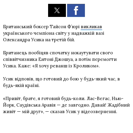
Британський боксер Тайсон Ф’юрі
викликав
українського чемпіона світу у надважкій вазі
Олександра Усика на третій бій.
Британець пообіцяв спочатку нокаутувати свого
співвітчизника Ентоні Джошуа, а потім перемогти
Усика. Каже: «Я хочу реванш із Кроликом».
Усик відповів, що готовий до бою у будь-який час, в
будь-якій країні.
«Привіт, брате, я готовий будь-коли. Лас-Вегас, Нью-
Йорк, Саудівська Аравія — де завгодно. Давай! Жадібний
живіт — мій друг», — сказав Усик у відеозверненні.