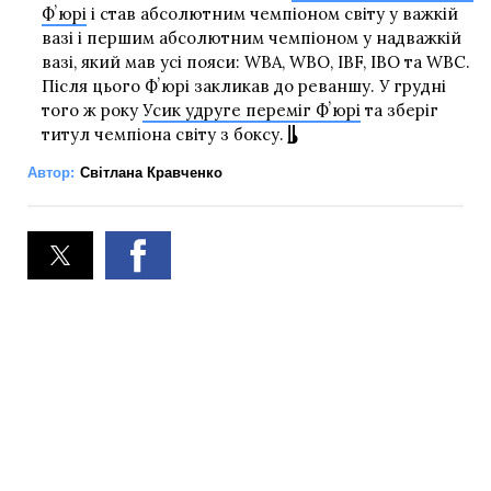
Фʼюрі
і став абсолютним чемпіоном світу у важкій
вазі і першим абсолютним чемпіоном у надважкій
вазі, який мав усі пояси: WBA, WBO, IBF, IBO та WBC.
Після цього Фʼюрі закликав до реваншу. У грудні
того ж року
Усик удруге переміг Фʼюрі
та зберіг
титул чемпіона світу з боксу.
Автор:
Світлана Кравченко