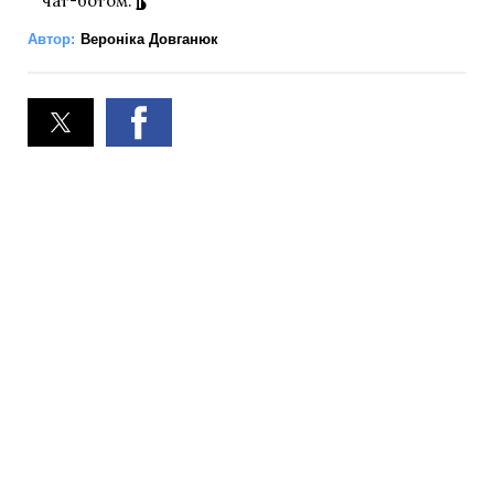
чат-ботом.
Автор:
Вероніка Довганюк