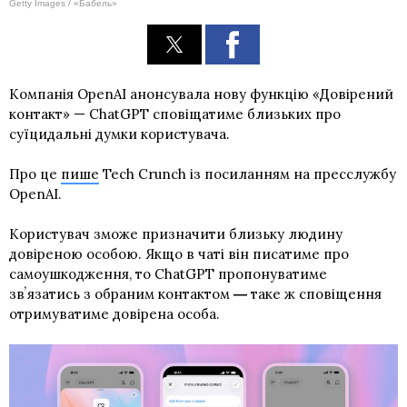
Getty Images / «Бабель»
Компанія OpenAI анонсувала нову функцію «Довірений
контакт» — ChatGPT сповіщатиме близьких про
суїцидальні думки користувача.
Про це
пише
Tech Crunch із посиланням на пресслужбу
OpenAI.
Користувач зможе призначити близьку людину
довіреною особою. Якщо в чаті він писатиме про
самоушкодження, то ChatGPT пропонуватиме
звʼязатись з обраним контактом
таке ж сповіщення
—
отримуватиме довірена особа.