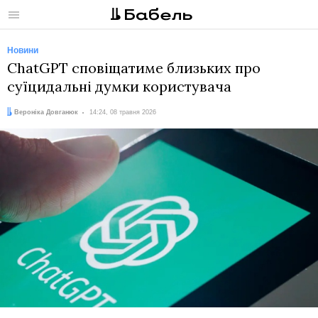
Меню
Новини
ChatGPT сповіщатиме близьких про
суїцидальні думки користувача
Автор:
Дата:
Вероніка Довганюк
14:24, 08 травня 2026