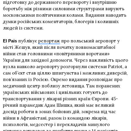
підготовку до державного перевороту і внутрішню
боротьбу між різними силовими структурами вирують
московськими політичними колами. Видання наводить
думки російських коментаторів, блогерів і колишніх
людей із системи.
публікує
репортаж
про польський аеропорт у
El Pais
місті Жешув, який після початку повномасштабної
війни став головними «повітряними воротами»
України для західної допомоги. Через важливість цього
вузла навколо аеропорту розгорнули системи Patriot, а
сам об’єкт став ціллю шпигунства і можливих диверсій,
пов’язаних із Росією. Окремо видання розповідає про
медичний центр поблизу летовища. Там поранених
українських військових і цивільних готують до
транспортування у лікарні різних країн Європи. 45-
річний парамедик Адам Шишка, який має великий
досвід роботи в зонах бойових дій, зокрема під час
війни в Афганістані, разом із командою лікарів,
психологів, медсестер і перекладачів минулого
вівторка готувався до прибуття групи з 14 пацієнтів.