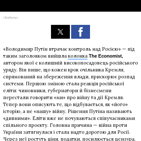
«Бабель»
«Володимир Путін втрачає контроль над Росією» — під
таким заголовком вийшла
колонка
The Economist,
автором якої є колишній високопосадовець російського
уряду. Він пише, що кожен крок очільника Кремля,
спрямований на збереження влади, прискорює розпад
системи. Першою зміною стала реакція російської
еліти: чиновники, губернатори й бізнесмени
перестали говорити «ми» про війну та дії Кремля.
Тепер вони описують те, що відбувається, як «його»
історію, а не «нашу» війну. Рішення Путіна називають
«дивними». Еліти вже не почуваються співучасниками
спільного проєкту. Головна причина — війна проти
України затягнулася і стала надто дорогою для Росії.
Через неї ростуть ціни, податки, посилюється цензура,