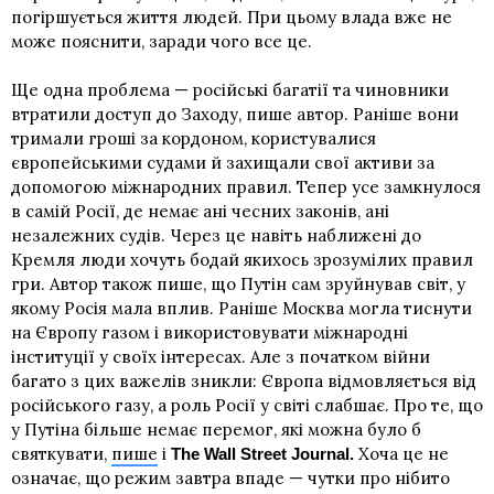
погіршується життя людей. При цьому влада вже не
може пояснити, заради чого все це.
Ще одна проблема — російські багатії та чиновники
втратили доступ до Заходу, пише автор. Раніше вони
тримали гроші за кордоном, користувалися
європейськими судами й захищали свої активи за
допомогою міжнародних правил. Тепер усе замкнулося
в самій Росії, де немає ані чесних законів, ані
незалежних судів. Через це навіть наближені до
Кремля люди хочуть бодай якихось зрозумілих правил
гри. Автор також пише, що Путін сам зруйнував світ, у
якому Росія мала вплив. Раніше Москва могла тиснути
на Європу газом і використовувати міжнародні
інституції у своїх інтересах. Але з початком війни
багато з цих важелів зникли: Європа відмовляється від
російського газу, а роль Росії у світі слабшає. Про те, що
у Путіна більше немає перемог, які можна було б
святкувати,
пише
і
Хоча це не
The Wall Street Journal.
означає, що режим завтра впаде — чутки про нібито