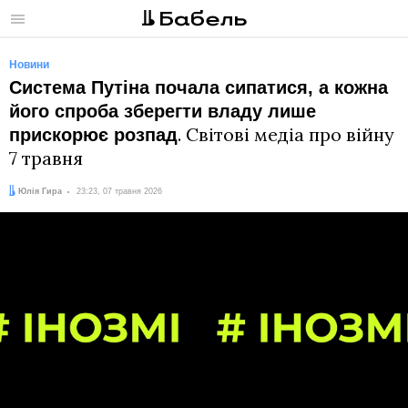
Меню
Новини
Система Путіна почала сипатися, а кожна
його спроба зберегти владу лише
. Світові медіа про війну
прискорює розпад
7 травня
Автор:
Дата:
Юлія Гира
23:23, 07 травня 2026