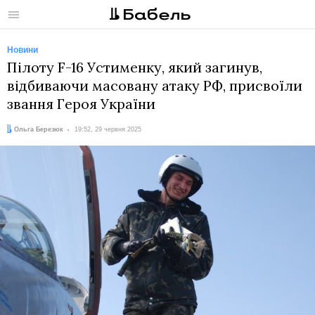
Меню
Новини
Пілоту F-16 Устименку, який загинув,
відбиваючи масовану атаку РФ, присвоїли
звання Героя України
Автор:
Дата:
Ольга Березюк
19:52, 29 червня 2025