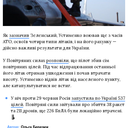
Як
зазначив
Зеленський, Устименко воював ще з часів
АТО, освоїв чотири типи літаків, і на його рахунку —
дійсно важливі результати для України.
У Повітряних силах
розповіли
, що пілот збив сім
повітряних цілей. Під час відпрацювання останньої
його літак отримав ушкодження і почав втрачати
висоту. Устименко відвів літак від населеного пункту,
але катапультуватися не встиг.
У ніч проти 29 червня Росія
запустила по Україні 537
цілей
. Повітряні сили звітували про збиття 38 ракет
та 211 дронів, ще 226 БпЛА були локаційно втрачені.
Автор:
Ольга Березюк