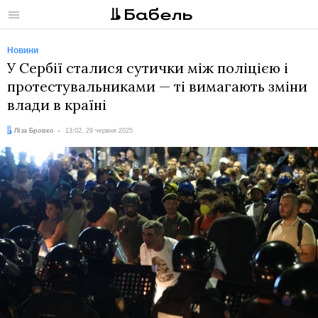
Меню
Новини
У Сербії сталися сутички між поліцією і
протестувальниками — ті вимагають зміни
влади в країні
Автор:
Дата:
Ліза Бровко
13:02, 29 червня 2025