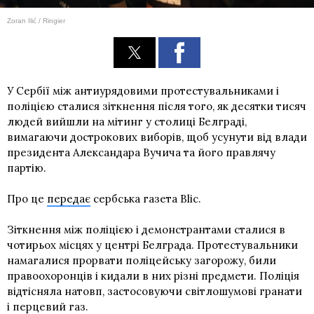
Zoran Ilić / Ringier
У Сербії між антиурядовими протестувальниками і
поліцією сталися зіткнення після того, як десятки тисяч
людей вийшли на мітинг у столиці Белграді,
вимагаючи дострокових виборів, щоб усунути від влади
президента Александара Вучича та його правлячу
партію.
Про це
передає
сербська газета Blic.
Зіткнення між поліцією і демонстрантами сталися в
чотирьох місцях у центрі Белграда. Протестувальники
намагалися прорвати поліцейську загорожу, били
правоохоронців і кидали в них різні предмети. Поліція
відтісняла натовп, застосовуючи світлошумові гранати
і перцевий газ.