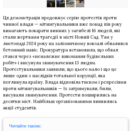
Ця демонстрація продовжує серію протестів проти
чинної влади — мітингувальники вже понад пів року
вимагають покарати винних у загибелі 16 людей, які
стали жертвами трагедії в місті Новий Сад. Там у
листопаді 2024 року на залізничному вокзалі обвалився
бетонний навіс. Прокуратура встановила, що обвал
стався через «неналежне виконання будівельних
робіт» і висунула звинувачення 13 людям.
Протестувальники заявили, що цього мало і що це
лише один з наслідків тотальної корупції, яка
поглинула країну. Влада відповіла тиском і репресіями
проти мітингувальників — їх затримували, били,
висували звинувачення. Протести поширились на
десятки міст. Найбільш організованими виявились
акції студентів.
Читайте також: