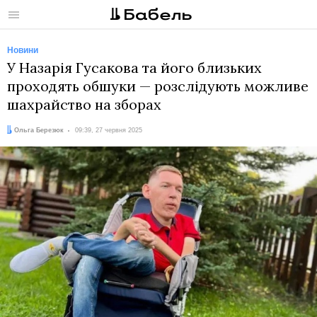
Меню
Новини
У Назарія Гусакова та його близьких
проходять обшуки — розслідують можливе
шахрайство на зборах
Автор:
Дата:
Ольга Березюк
09:39, 27 червня 2025