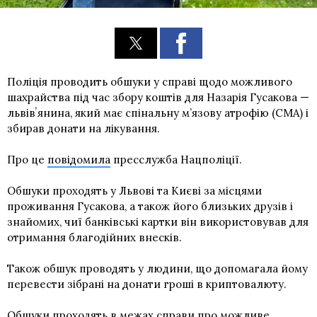
Поліція проводить обшуки у справі щодо можливого
шахрайства під час збору коштів для Назарія Гусакова —
львівʼянина, який має спінальну м’язову атрофію (СМА) і
збирав донати на лікування.
Про це
повідомила
пресслужба Нацполіції.
Обшуки проходять у Львові та Києві за місцями
проживання Гусакова, а також його близьких друзів і
знайомих, чиї банківські картки він використовував для
отримання благодійних внесків.
Також обшук проводять у людини, що допомагала йому
перевести зібрані на донати гроші в криптовалюту.
Обшуки проходять в межах справи про можливе