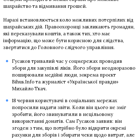
шахрайство та відмивання грошей.
Наразі встановлюється коло можливих потерпілих від
шахрайських дій. Правоохоронці закликають громадян,
які переказували коштів, а також тих, хто має
інформацію, що може бути корисною для слідства,
звертатися до Головного слідчого управління.
Гусаков тривалий час у соцмережах проводив
збори для закупівлі ліків. Його збори неодноразово
поширювали медійні люди, зокрема проєкт
Bihus.Info та журналіст «Української правди»
Михайло Ткач.
18 червня користувачі в соціальних мережах
попросили надати звіти. Коли він цього не зміг
зробити, його звинуватили в нецільовому
використанні донатів. Сам Гусаков заявив: він
згоден з тим, що потрібно було відкрити окремі
рахунки для зборів і збирати чеки щодо витрат, але