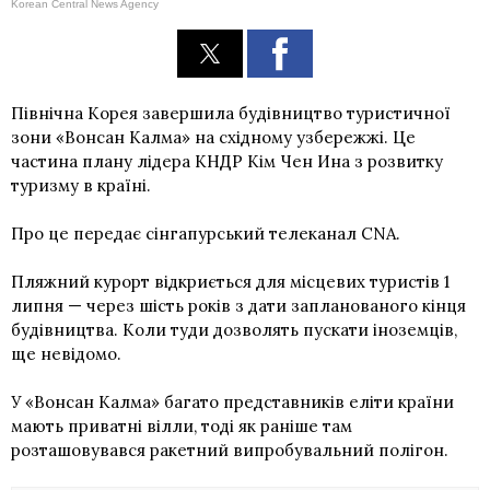
Korean Central News Agency
Північна Корея завершила будівництво туристичної
зони «Вонсан Калма» на східному узбережжі. Це
частина плану лідера КНДР Кім Чен Ина з розвитку
туризму в країні.
Про це передає сінгапурський телеканал CNA.
Пляжний курорт відкриється для місцевих туристів 1
липня — через шість років з дати запланованого кінця
будівництва. Коли туди дозволять пускати іноземців,
ще невідомо.
У «Вонсан Калма» багато представників еліти країни
мають приватні вілли, тоді як раніше там
розташовувався ракетний випробувальний полігон.