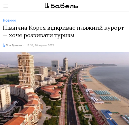
Меню
Новини
Північна Корея відкриває пляжний курорт
— хоче розвивати туризм
Автор:
Дата:
Ліза Бровко
12:34, 26 червня 2025