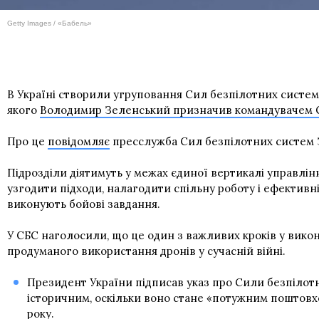
Getty Images / «Бабель»
В Україні створили угруповання Сил безпілотних систем З
якого
Володимир Зеленський призначив командувачем 
Про це
повідомляє
пресслужба Сил безпілотних систем 
Підрозділи діятимуть у межах єдиної вертикалі управлі
узгодити підходи, налагодити спільну роботу і ефектив
виконують бойові завдання.
У СБС наголосили, що це один з важливих кроків у вико
продуманого використання дронів у сучасній війні.
Президент України підписав указ про Сили безпіло
історичним, оскільки воно стане «потужним поштовхо
року.