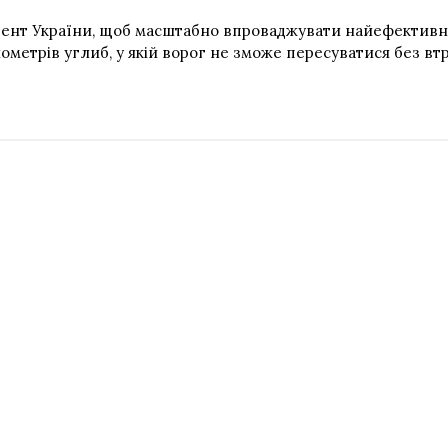
идент України, щоб масштабно впроваджувати найефективніш
лометрів углиб, у якій ворог не зможе пересуватися без вт