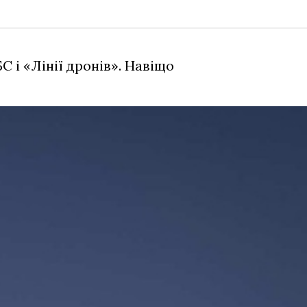
 і «Лінії дронів». Навіщо