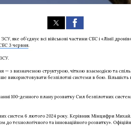
СУ, яке об’єднує всі військові частини СБС і «Лінії дроні
СБС 3 червня
.
ЗСУ.
ння — з визначеною структурою, чіткою взаємодією та спі
ніше використовувати безпілотні системи в бою. Більшіст
нанні 100-денного плану розвитку Сил безпілотних систем
тних систем 6 лютого 2024 року. Керівник Мінцифри Миха
м до технологічного та інноваційного розвитку». Офіційн