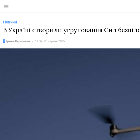
Меню
Новини
В Україні створили угруповання Сил безпілот
Автор:
Дата:
Ірина Перепечко
17:39, 20 червня 2025