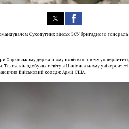
мандувачем Сухопутних військ ЗСУ бригадного генерала 
при Харківському державному політехнічному університеті
и. Також він здобував освіту в Національному університет
, закінчив Військовий коледж Армії США.