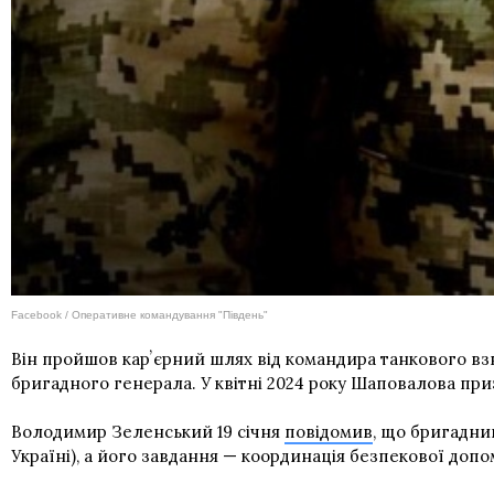
Facebook / Оперативне командування "Південь"
Він пройшов карʼєрний шлях від командира танкового взв
бригадного генерала. У квітні 2024 року Шаповалова п
Володимир Зеленський 19 січня
повідомив
, що бригадни
Україні), а його завдання — координація безпекової допо