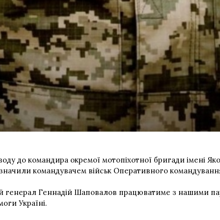
оду до командира окремої мотопіхотної бригади імені Яков
ризначили командувачем військ Оперативного командування
й генерал Геннадій Шаповалов працюватиме з нашими парт
моги Україні.