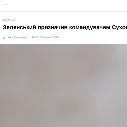
Меню
Новини
Зеленський призначив командувачем Сухоп
Автор:
Дата:
Ірина Перепечко
20:08, 19 червня 2025