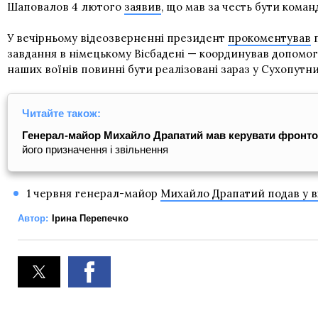
Шаповалов 4 лютого
заявив
, що мав за честь бути кома
У вечірньому відеозверненні президент
прокоментував
п
завдання в німецькому Вісбадені — координував допомогу
наших воїнів повинні бути реалізовані зараз у Сухопутни
Читайте також:
Генерал-майор Михайло Драпатий мав керувати фронтом
його призначення і звільнення
1 червня генерал-майор
Михайло Драпатий подав у в
Автор:
Ірина Перепечко