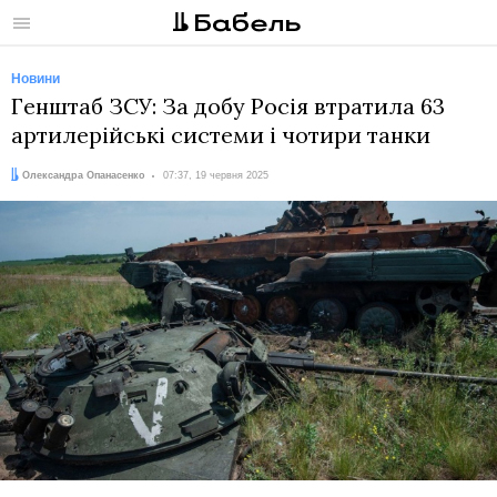
Меню
Новини
Генштаб ЗСУ: За добу Росія втратила 63
артилерійські системи і чотири танки
Автор:
Дата:
Олександра Опанасенко
07:37, 19 червня 2025