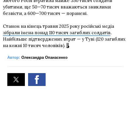
лютого Росія втратила майже 350 тисяч солдатів
убитими, ще 50—70 тисяч вважаються зниклими
безвісти, а 600—700 тисяч — поранені.
Станом на кінець травня 2025 року російські медіа
зібрали імена понад 110 тисяч загиблих солдатів
.
Найбільше підтверджених втрат — у Туві (120 загиблих
на кожні 10 тисяч чоловіків).
Автор:
Олександра Опанасенко