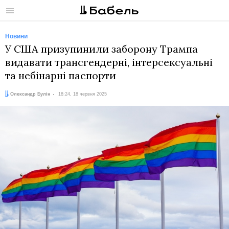
Меню
Новини
У США призупинили заборону Трампа
видавати трансгендерні, інтерсексуальні
та небінарні паспорти
Автор:
Дата:
Олександр Булін
18:24, 18 червня 2025