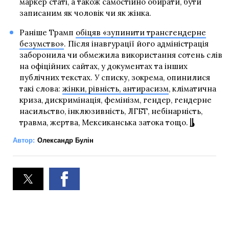
маркер статі, а також самостійно обирати, бути
записаним як чоловік чи як жінка.
Раніше Трамп
обіцяв «зупинити трансгендерне
безумство»
. Після інавгурації його адміністрація
заборонила чи обмежила використання сотень слів
на офіційних сайтах, у документах та інших
публічних текстах. У списку, зокрема, опинилися
такі слова:
жінки, рівність, антирасизм
, кліматична
криза, дискримінація, фемінізм, гендер, гендерне
насильство, інклюзивність, ЛГБТ, небінарність,
травма, жертва, Мексиканська затока тощо.
Автор:
Олександр Булін