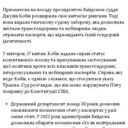
Призначена на посаду президентом Байденом суддя
Джулія Кобік розширила своє квітневе рішення. Тоді
вона видала тимчасову судову заборону, яка дозволила
шістьом трансгендерним та небінарним людям
отримати паспорти, що відповідають їхній гендерній
ідентичності.
У вівторок, 17 квітня, Кобік надала справі статус
колективного позову та призупинила застосування
цієї політики проти всіх власників трансгендерних,
інтерсексуальних та небінарних паспортів. Справа, яку
веде Кобік, є однією з кількох, що стосуються указу
Трампа. Суд розглядає, що він може порушувати
П’яту
поправку до Конституції США
.
Державний департамент понад 30 років дозволяв
оновлювати позначення статі у паспортах у разі
зміни статі. У 2022 році адміністрація Байдена
дозволила обирати позначення «X» як нейтральний