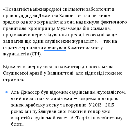
«Нездатність міжнародної спільноти забезпечити
правосуддя для Джамаля Хашоггі стала не лише
зрадою одного журналіста; вона надихнула фактичного
правителя, кронпринца Мухаммеда бін Салмана,
продовжити переслідування преси, і сьогодні за це
заплатив ще один саудівський журналіст», — так на
страту журналіста
зреагував
Комітет захисту
журналістів (CPJ).
Відомство звернулося по коментар до посольства
Саудівської Аравії у Вашингтоні, але відповіді поки не
отримало.
Аль-Джассер був відомим саудівським журналістом,
який писав на чутливі теми — зокрема про права
жінок, Арабську весну та корупцію. У 2013—2015
роках він публікував свої тексти в тепер уже
закритій саудівській газеті Al-Taqrir і в особистому
блозі.