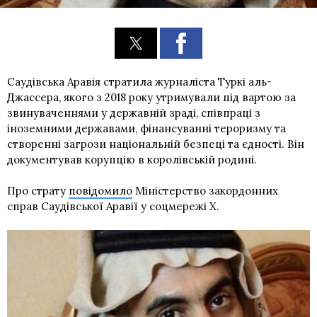
Саудівська Аравія стратила журналіста Туркі аль-
Джассера, якого з 2018 року утримували під вартою за
звинуваченнями у державній зраді, співпраці з
іноземними державами, фінансуванні тероризму та
створенні загрози національній безпеці та єдності. Він
документував корупцію в королівській родині.
Про страту
повідомило
Міністерство закордонних
справ Саудівської Аравії у соцмережі X.