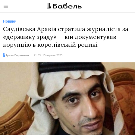
Меню
Новини
Саудівська Аравія стратила журналіста за
«державну зраду» — він документував
корупцію в королівській родині
Автор:
Дата:
Ірина Перепечко
21:03, 15 червня 2025