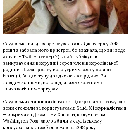
Саудівська влада заарештувала аль-Джассера у 2018
році та забрала його пристрої, бо вважала, що він веде
акаунт у Twitter (тепер X), який публікував
звинувачення в корупції серед членів королівської
родини. Після арешту його утримували у повній
ізоляції, без доступу до адвоката чи рідних. За
повідомленнями, його піддавали фізичним і
психологічним тортурам.
Саудівських чиновників також підозрювали в тому, що
вони стежили за користувачами Saudi X і журналістами
— зокрема за Джамалем Хашоггі, колумністом
Washington Post, якого вбили в саудівському
консульстві в Стамбулі в жовтні 2018 року.