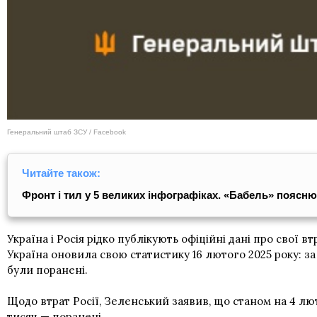
Генеральний штаб ЗСУ / Facebook
Читайте також:
Фронт і тил у 5 великих інфографіках. «Бабель» поясн
Україна і Росія рідко публікують офіційні дані про свої в
Україна оновила свою статистику 16 лютого 2025 року: 
були поранені.
Щодо втрат Росії, Зеленський заявив, що станом на 4 лю
тисяч — поранені.