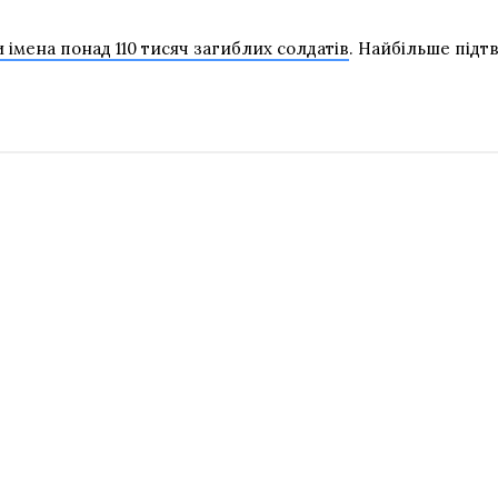
и імена понад 110 тисяч загиблих солдатів
. Найбільше підтв