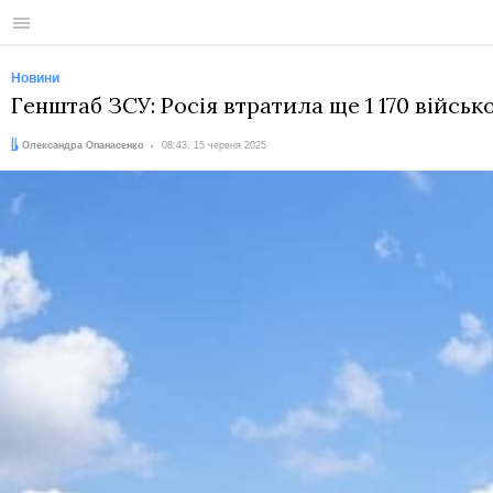
Меню
Новини
Генштаб ЗСУ: Росія втратила ще 1 170 військ
Автор:
Дата:
Олександра Опанасенко
08:43, 15 червня 2025