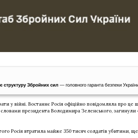
ює структуру Збройних сил
— головного гаранта безпеки Україн
трати у війні. Востаннє Росія офіційно повідомляла про це 
за словами президента Володимира Зеленського, загинули 4
того Росія втратила майже 350 тисяч солдатів убитими, щ