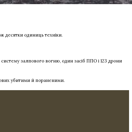
ож десятки одиниць техніки.
 систему залпового вогню, один засіб ППО і 123 дрони
кових убитими й пораненими.