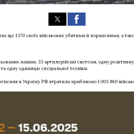
ила ще 1 170 своїх військових убитими й пораненими, а так
ьованих машин, 33 артилерійські системи, одну реактивну
 та одну одиницю спеціальної техніки.
гнення в Україну РФ втратила приблизно 1 003 860 війсь