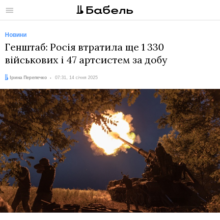
Меню
Новини
Генштаб: Росія втратила ще 1 330
військових і 47 артсистем за добу
Автор:
Дата:
Ірина Перепечко
07:31, 14 січня 2025