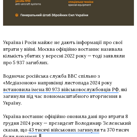
Україна і Росія майже не дають інформації про свої
втрати у війні. Москва офіційно востаннє називала
кількість убитих у вересні 2022 року — тоді заявляли
про 5 937 загиблих.
Водночас російська служба BBC спільно з
«Медіазоною» наприкінці листопада 2024 року
встановила імена 80 973 військовослужбовців РФ
, які
загинули під час повномасштабного вторгнення в
Україну.
Україна востаннє офіційно оновила дані про втрати 8
грудня 2024 року — президент Володимир Зеленський
сказав, що
43 тисячі військових загинули
та 370 тисяч
були поранені.