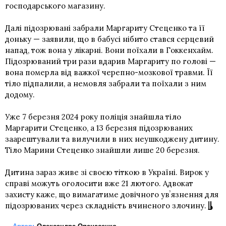
господарського магазину.
Далі підозрювані забрали Маргариту Стеценко та її
доньку — заявили, що в бабусі нібито стався серцевий
напад, тож вона у лікарні. Вони поїхали в Гоккенхайм.
Підозрюваний три рази вдарив Маргариту по голові —
вона померла від важкої черепно-мозкової травми. Її
тіло підпалили, а немовля забрали та поїхали з ним
додому.
Уже 7 березня 2024 року поліція знайшла тіло
Маргарити Стеценко, а 13 березня підозрюваних
заарештували та вилучили в них неушкоджену дитину.
Тіло Марини Стеценко знайшли лише 20 березня.
Дитина зараз живе зі своєю тіткою в Україні. Вирок у
справі можуть оголосити вже 21 лютого. Адвокат
захисту каже, що вимагатиме довічного увʼязнення для
підозрюваних через складність вчиненого злочину.