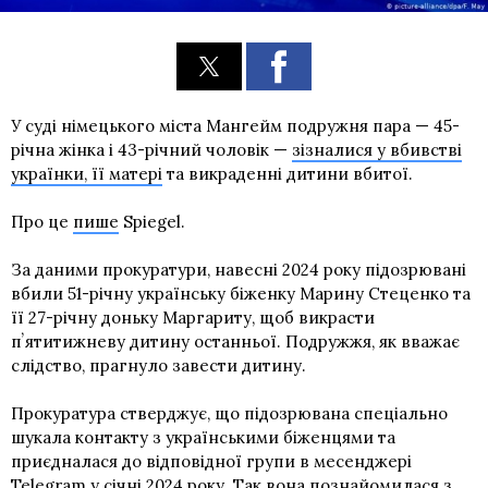
У суді німецького міста Мангейм подружня пара — 45-
річна жінка і 43-річний чоловік —
зізналися у вбивстві
українки, її матері
та викраденні дитини вбитої.
Про це
пише
Spiegel.
За даними прокуратури, навесні 2024 року підозрювані
вбили 51-річну українську біженку Марину Стеценко та
її 27-річну доньку Маргариту, щоб викрасти
пʼятитижневу дитину останньої. Подружжя, як вважає
слідство, прагнуло завести дитину.
Прокуратура стверджує, що підозрювана спеціально
шукала контакту з українськими біженцями та
приєдналася до відповідної групи в месенджері
Telegram у січні 2024 року. Так вона познайомилася з