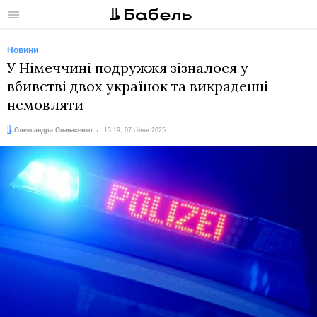
Меню
Новини
У Німеччині подружжя зізналося у
вбивстві двох українок та викраденні
немовляти
Автор:
Дата:
Олександра Опанасенко
15:19, 07 січня 2025