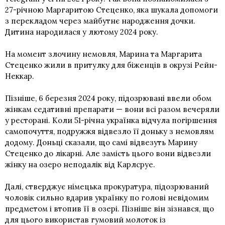
27-річною Маргаритою Стеценко, яка шукала допомоги
з перекладом через майбутнє народження дочки.
Дитина народилася у лютому 2024 року.
На момент злочину немовля, Марина та Маргарита
Стеценко жили в притулку для біженців в окрузі Рейн-
Неккар.
Пізніше, 6 березня 2024 року, підозрювані ввели обом
жінкам седативні препарати — вони всі разом вечеряли
у ресторані. Коли 51-річна українка відчула погіршення
самопочуття, подружжя відвезло її доньку з немовлям
додому. Доньці сказали, що самі відвезуть Марину
Стеценко до лікарні. Але замість цього вони відвезли
жінку на озеро неподалік від Карлсруе.
Далі, стверджує німецька прокуратура, підозрюваний
чоловік сильно вдарив українку по голові невідомим
предметом і втопив її в озері. Пізніше він зізнався, що
для цього використав гумовий молоток із