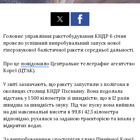
Головне управління ракетобудування КНДР 6 січня
провело успішний випробувальний запуск нової
гіперзвукової балістичної ракети середньої дальності.
Про це
повідомило
Центральне телеграфне агентство
Кореї (ЦТАК).
У звіті зазначають, що ракету запустили з полігона в
околицях столиці КНДР Пхеньяну. Вона подолала
відстань у 1 500 кілометрів зі швидкістю, що в 12 разів
швидша за швидкість звуку. Під час пуску вона вийшла
на дві максимальні висоти в 99,8 і 42,5 кілометра
відповідно, рухалася за заданою траєкторією та впала у
відкритих водах.
За випробуваннями спостерігав глава Північної Кореї