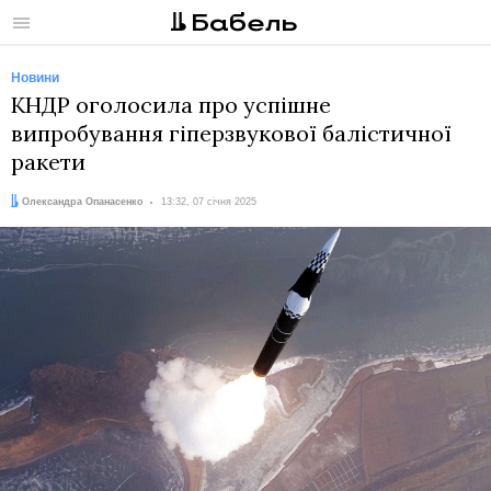
Меню
Новини
КНДР оголосила про успішне
випробування гіперзвукової балістичної
ракети
Автор:
Дата:
Олександра Опанасенко
13:32, 07 січня 2025