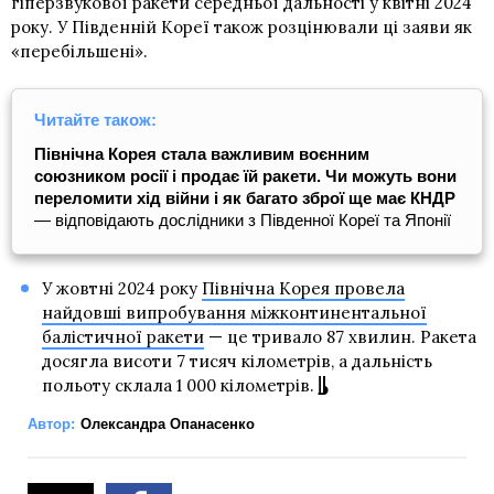
гіперзвукової ракети середньої дальності у квітні 2024
року. У Південній Кореї також розцінювали ці заяви як
«перебільшені».
Читайте також:
Північна Корея стала важливим воєнним
союзником росії і продає їй ракети. Чи можуть вони
переломити хід війни і як багато зброї ще має КНДР
— відповідають дослідники з Південної Кореї та Японії
У жовтні 2024 року
Північна Корея провела
найдовші випробування міжконтинентальної
балістичної ракети
— це тривало 87 хвилин. Ракета
досягла висоти 7 тисяч кілометрів, а дальність
польоту склала 1 000 кілометрів.
Автор:
Олександра Опанасенко