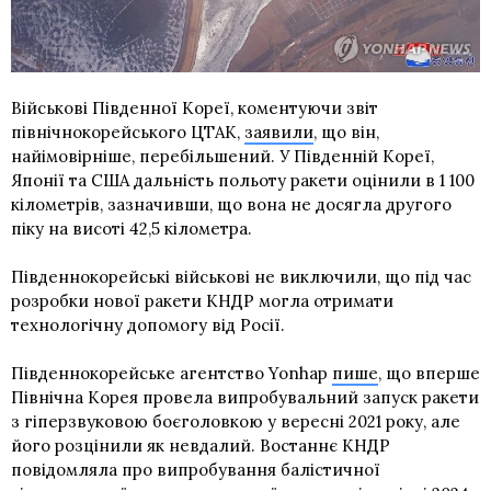
Військові Південної Кореї, коментуючи звіт
північнокорейського ЦТАК,
заявили
, що він,
найімовірніше, перебільшений. У Південній Кореї,
Японії та США дальність польоту ракети оцінили в 1 100
кілометрів, зазначивши, що вона не досягла другого
піку на висоті 42,5 кілометра.
Південнокорейські військові не виключили, що під час
розробки нової ракети КНДР могла отримати
технологічну допомогу від Росії.
Південнокорейське агентство Yonhap
пише
, що вперше
Північна Корея провела випробувальний запуск ракети
з гіперзвуковою боєголовкою у вересні 2021 року, але
його розцінили як невдалий. Востаннє КНДР
повідомляла про випробування балістичної