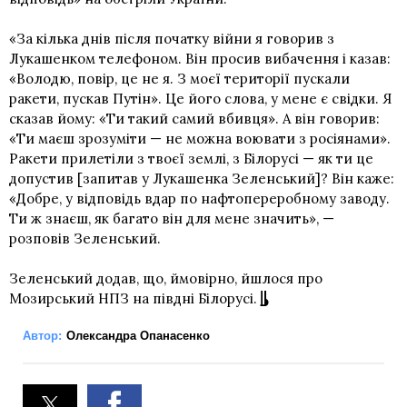
«За кілька днів після початку війни я говорив з
Лукашенком телефоном. Він просив вибачення і казав:
«Володю, повір, це не я. З моєї території пускали
ракети, пускав Путін». Це його слова, у мене є свідки. Я
сказав йому: «Ти такий самий вбивця». А він говорив:
«Ти маєш зрозуміти — не можна воювати з росіянами».
Ракети прилетіли з твоєї землі, з Білорусі — як ти це
допустив [запитав у Лукашенка Зеленський]? Він каже:
«Добре, у відповідь вдар по нафтопереробному заводу.
Ти ж знаєш, як багато він для мене значить», —
розповів Зеленський.
Зеленський додав, що, ймовірно, йшлося про
Мозирський НПЗ на півдні Білорусі.
Автор:
Олександра Опанасенко