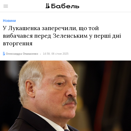
Меню
Новини
У Лукашенка заперечили, що той
вибачався перед Зеленським у перші дні
вторгення
Автор:
Дата:
Олександра Опанасенко
14:59, 06 січня 2025