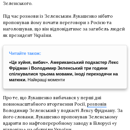
Зеленського.
Під час розмови із Зеленським Лукашенко нібито
пропонував йому почати переговори з Росією та
наголошував, що він відповідатиме за загибель людей
як президент України.
Читайте також:
«Це хуйня, вибач». Американський подкастер Лекс
Фрідман і Володимир Зеленський три години
спілкувалися
трьома мовами, іноді переходячи на
матюки.
Найкращі моменти
Про те, що Лукашенко вибачався у перші дні
повномасштабного вторгнення Росії,
розповів
Володимир Зеленський у подкасті Лексу Фрідману. За
його словами, Лукашенко пропонував Зеленському
вдарити по нафтопереробному заводу в Білорусі «у
відповідь» на обстріли України.