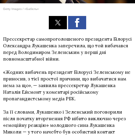
Getty Images / «Бабель»
Прессекретар самопроголошеного президента Білорусі
Олександра Лукашенка заперечила, що той вибачався
перед Володимиром Зеленським у перші дні
повномасштабної війни.
«Жодних вибачень президент Білорусі Зеленському не
приносив, з тієї простої причини, що вибачатися нам
нема за що», — заявила прессекретар Лукашенка
Наталія Ейсмонт у коментарі російському
пропагандистському медіа РБК.
За її словами, Лукашенко і Зеленський поговорили
після початку вторгнення РФ нібито виключно через
«емоційну реакцію» молодшого сина Лукашенка
Миколи — у того начебто був особистий контакт