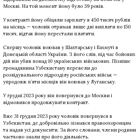
Москві. На той момент йому було 39 років.
У контракті йому обіцяли зарплату в 450 тисяч рублів
на місяць — чоловік отримав лише дві виплати по 150
тисяч, відтак йому перестали платити.
Спершу чоловік воював у Шахтарську і Бахмуті в
Донецькій області України. З його слів, під час бойових
дій він убив понад 10 українських військових. Пізніше
громадянина Узбекистану перевели до
розвідувального підрозділу російських військ —
упродовж п’яти місяців він воював у Луганську.
У грудні 2023 року він повернувся до Москви і
відмовився продовжувати контракт.
Вже 31 грудня 2023 року чоловік повернувся в
Узбекистан, де добровільно зізнався правоохоронцям
та надав усі документи. За його словами, члени родини
частково знали про його діяльність.