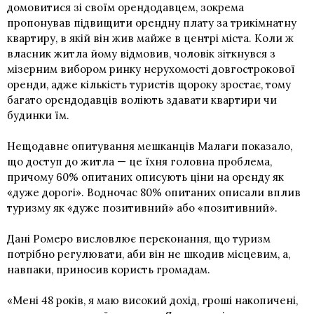
домовитися зі своїм орендодавцем, зокрема
пропонував підвищити орендну плату за трикімнатну
квартиру, в якій він жив майже в центрі міста. Коли ж
власник житла йому відмовив, чоловік зіткнувся з
мізерним вибором ринку нерухомості довгострокової
оренди, адже кількість туристів щороку зростає, тому
багато орендодавців воліють здавати квартири чи
будинки їм.
Нещодавнє опитування мешканців Малаги показало,
що доступ до житла — це їхня головна проблема,
причому 60% опитаних описують ціни на оренду як
«дуже дорогі». Водночас 80% опитаних описали вплив
туризму як «дуже позитивний» або «позитивний».
Дані Ромеро висловлює переконання, що туризм
потрібно регулювати, аби він не шкодив місцевим, а,
навпаки, приносив користь громадам.
«Мені 48 років, я маю високий дохід, гроші накопичені,