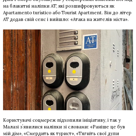
на блакитні наліпки AT, які розшифровуються як
Apartamento turístico або Tourist Apartment. Він до літер
AT додав свій сенс і вийшло: «Атака на жителів міста».
Користувачі соцмереж підхопили ініціативу, і так у
Малазі зʼявилися наліпки зі словами: «Раніше це був
мій дім», «Смердить як турист», «Тягніть свої дупи