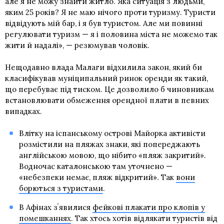
але я не можу знайти житло. Яка ситуація з людьми,
яким 25 років? Я не маю нічого проти туризму. Туристи
відвідують мій бар, і я був туристом. Але ми повинні
регулювати туризм — я і половина міста не можемо так
жити й надалі», — резюмував чоловік.
Нещодавно влада Малаги відхилила закон, який би
класифікував муніципальний ринок оренди як такий,
що перебуває під тиском. Це дозволило б чиновникам
встановлювати обмеження орендної плати в певних
випадках.
Влітку на іспанському острові Майорка активісти
розмістили на пляжах знаки, які попереджають
англійською мовою, що нібито «пляж закритий».
Водночас каталонською там уточнено —
«небезпеки немає, пляж відкритий». Так
вони
борються з туристами
.
В Афінах зʼявилися
фейкові плакати про клопів у
помешканнях
. Так хтось хотів відлякати туристів від