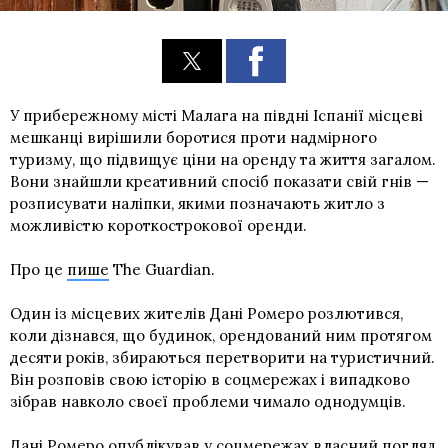
У прибережному місті Малага на півдні Іспанії місцеві
мешканці вирішили боротися проти надмірного
туризму, що підвищує ціни на оренду та життя загалом.
Вони знайшли креативний спосіб показати свій гнів —
розписувати наліпки, якими позначають житло з
можливістю короткострокової оренди.
Про це
пише
The Guardian.
Один із місцевих жителів Дані Ромеро розлютився,
коли дізнався, що будинок, орендований ним протягом
десяти років, збираються перетворити на туристичний.
Він розповів свою історію в соцмережах і випадково
зібрав навколо своєї проблеми чимало однодумців.
Дані Ромеро опублікував у соцмережах власний погляд