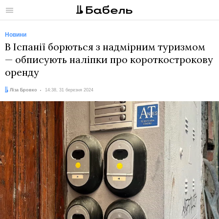
Меню
Новини
В Іспанії борються з надмірним туризмом
— обписують наліпки про короткострокову
оренду
Автор:
Дата:
Ліза Бровко
14:38, 31 березня 2024