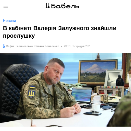
Меню
Новини
В кабінеті Валерія Залужного знайшли
прослушку
Автори:
Дата:
Софія Телішевська
,
Оксана Коваленко
20:31, 17 грудня 2023