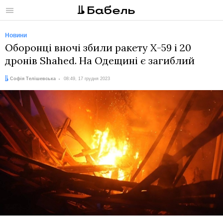
Меню
Новини
Оборонці вночі збили ракету Х-59 і 20
дронів Shahed. На Одещині є загиблий
Автор:
Дата:
Софія Телішевська
08:49, 17 грудня 2023