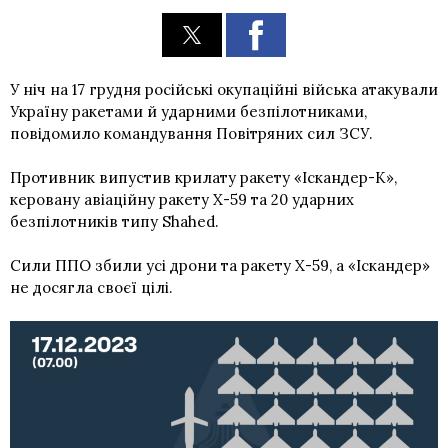
У ніч на 17 грудня російські окупаційні війська атакували
Україну ракетами й ударними безпілотниками,
повідомило командування Повітряних сил ЗСУ.
Противник випустив крилату ракету «Іскандер-К»,
керовану авіаційну ракету Х-59 та 20 ударних
безпілотників типу Shahed.
Сили ППО збили усі дрони та ракету Х-59, а «Іскандер»
не досягла своєї цілі.