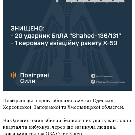
Повітряні цілі ворога збивали в межах Одеської,
Херсонської, Запорізької та Хмельницької областей.
На Одещині один збитий безпілотник упав у житловий
квартал та вибухнув, через що загинула людина,
повідомив
голова ОВА Олег Кіпер.