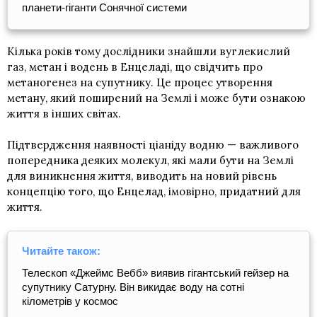
планети-гіганти Сонячної системи
Кілька років тому дослідники знайшли вуглекислий
газ, метан і водень в Енцеладі, що свідчить про
метаногенез на супутнику. Це процес утворення
метану, який поширений на Землі і може бути ознакою
життя в інших світах.
Підтвердження наявності ціаніду водню — важливого
попередника деяких молекул, які мали бути на Землі
для виникнення життя, виводить на новий рівень
концепцію того, що Енцелад, імовірно, придатний для
життя.
Читайте також:
Телескоп «Джеймс Вебб» виявив гігантський гейзер на
супутнику Сатурну. Він викидає воду на сотні
кілометрів у космос