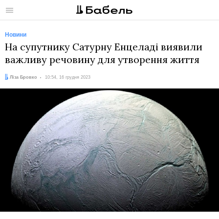
Меню
Новини
На супутнику Сатурну Енцеладі виявили
важливу речовину для утворення життя
Автор:
Дата:
Ліза Бровко
10:54, 16 грудня 2023