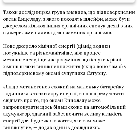
Також дослідницька група виявила, що підповерхневий
океан Енцеладу, з якого походять шлейфи, може бути
джерелом кількох інших органічних сполук, деякі з них
є джерелами палива для наземних організмів.
Нове джерело хімічної енергії (ціанід водню)
потужніше та різноманітніше, ніж процес
метаногенезу, і це дає розуміння, що існують різні
хімічні шляхи виникнення життя (якщо воно там є) у
підповерхневому океані супутника Сатурну.
«Якщо метаногенез схожий на маленьку батарейку
годинника з точки зору енергії, то наші результати
свідчать про те, що океан Енцеладу може
запропонувати щось більш схоже на автомобільний
акумулятор, здатний забезпечити велику кількість
енергії для будь-якого життя, яке там може
виникнути», — додав один із дослідників.