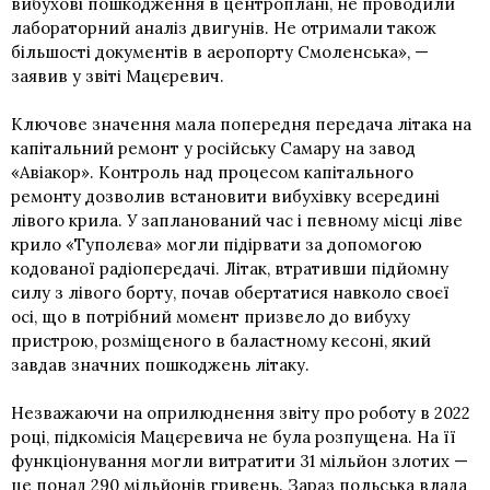
вибухові пошкодження в центроплані, не проводили
лабораторний аналіз двигунів. Не отримали також
більшості документів в аеропорту Смоленська», —
заявив у звіті Мацєревич.
Ключове значення мала попередня передача літака на
капітальний ремонт у російську Самару на завод
«Авіакор». Контроль над процесом капітального
ремонту дозволив встановити вибухівку всередині
лівого крила. У запланований час і певному місці ліве
крило «Туполєва» могли підірвати за допомогою
кодованої радіопередачі. Літак, втративши підйомну
силу з лівого борту, почав обертатися навколо своєї
осі, що в потрібний момент призвело до вибуху
пристрою, розміщеного в баластному кесоні, який
завдав значних пошкоджень літаку.
Незважаючи на оприлюднення звіту про роботу в 2022
році, підкомісія Мацєревича не була розпущена. На її
функціонування могли витратити 31 мільйон злотих —
це понад 290 мільйонів гривень. Зараз польська влада