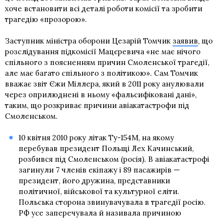
хоче встановити всі деталі роботи комісії та зробити
трагедію «прозорою».
Заступник міністра оборони Цезарій Томчик
заявив
, що
розслідування підкомісії Мацєревича «не має нічого
спільного з поясненням причин Смоленської трагедії,
але має багато спільного з політикою». Сам Томчик
вважає звіт Єжи Міллера, який в 2011 року анулювали
через оприлюднені в ньому «фальсифіковані дані»,
таким, що розкриває причини авіакатастрофи під
Смоленськом.
10 квітня 2010 року літак Ту-154М, на якому
перебував президент Польщі Лех Качинський,
розбився під Смоленськом (росія). В авіакатастрофі
загинули 7 членів екіпажу і 89 пасажирів —
президент, його дружина, представники
політичної, військової та культурної еліти.
Польська сторона звинувачувала в трагедії росію.
РФ усе заперечувала й називала причиною