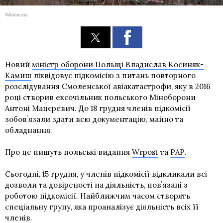
Wikimedia
Новий
міністр оборони Польщі Владислав Косиняк-
Камиш
ліквідовує підкомісію з питань повторного
розслідування Смоленської авіакатастрофи, яку в 2016
році створив ексочільник польського Міноборони
Антоні Мацєревич. До 18 грудня членів підкомісії
зобовʼязали здати всю документацію, майно та
обладнання.
Про це пишуть польські видання
Wrpost
та
РАР
.
Сьогодні, 15 грудня, у членів підкомісії відкликали всі
дозволи та довіреності на діяльність, повʼязані з
роботою підкомісії. Найближчим часом створять
спеціальну групу, яка проаналізує діяльність всіх її
членів.