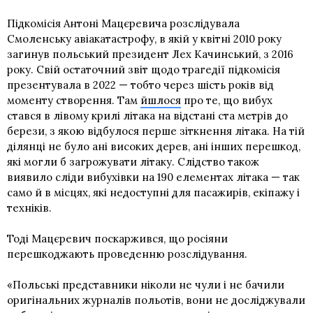
Підкомісія Антоні Мацєревича розслідувала
Смоленську авіакатастрофу, в якій у квітні 2010 року
загинув польський президент Лех Качинський, з 2016
року. Свій остаточний звіт щодо трагедії підкомісія
презентувала в 2022 — тобто через шість років від
моменту створення. Там
йшлося
про те, що вибух
стався в лівому крилі літака на відстані ста метрів до
берези, з якою відбулося перше зіткнення літака. На тій
ділянці не було ані високих дерев, ані інших перешкод,
які могли б загрожувати літаку. Слідство також
виявило сліди вибухівки на 190 елементах літака — так
само й в місцях, які недоступні для пасажирів, екіпажу і
техніків.
Тоді Мацєревич поскаржився, що росіяни
перешкоджають проведенню розслідування.
«Польські представники ніколи не чули і не бачили
оригінальних журналів польотів, вони не досліджували