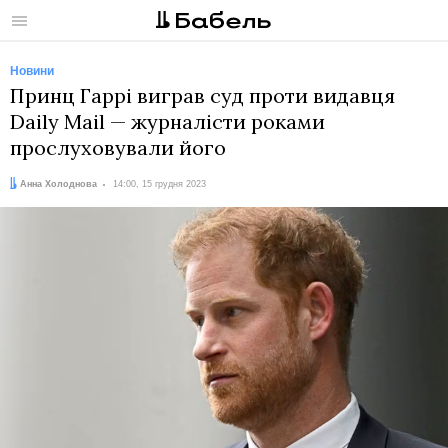
Меню
Новини
Принц Гаррі виграв суд проти видавця
Daily Mail — журналісти роками
прослуховували його
Автор:
Дата:
Анна Холоднова
14:00, 15 грудня 2023