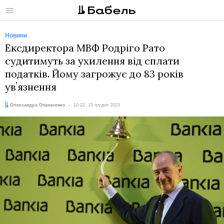
Меню
Новини
Ексдиректора МВФ Родріго Рато
судитимуть за ухилення від сплати
податків. Йому загрожує до 83 років
увʼязнення
Автор:
Дата:
Олександра Опанасенко
10:22, 15 грудня 2023