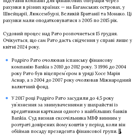
підставні компанії для фінансових операцій через
рахунки в різних країнах — на Багамських островах, у
Швейцарії, Люксембурзі, Великій Британії та Монако. Ці
рахунки мали оподатковуватися з 2005 по 2015 рік.
Судовий процес над Рато розпочнеться 15 грудня.
Очікується, що сам Рато дасть свідчення у справі лише у
квітні 2024 року.
Родріго Рато очолював іспанську фінансову
компанію Bankia з 2010 до 2012 року. З 1996 до 2004
року Рато був віце‎премʼєром в уряді Хосе Марія
Аснар, а з 2004 до 2007 року очолював ‎Міжнародний
валютний фонд.‎
У 2017 році Родріго Рато засудили до 4,5 року
увʼязнення за звинуваченнями у шахрайстві із
кредитними картками одного з ‎найбільших банків
Bankia.‎ Суд визнав ексочільника МВФ винним у
розтраті довірених йому коштів у період, коли він
обіймав ‎посаду президента фінансової групи.