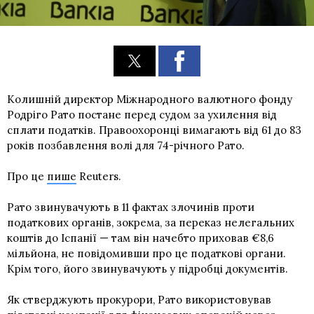
Колишній директор Міжнародного валютного фонду
Родріго Рато постане перед судом за ухилення від
сплати податків. Правоохоронці вимагають від 61 до 83
років позбавлення волі для 74-річного Рато.
Про це
пише
Reuters.
Рато звинувачують в 11 фактах злочинів проти
податкових органів, зокрема, за переказ нелегальних
коштів до Іспанії — там він начебто приховав €8,6
мільйона, не повідомивши про це податкові органи.
Крім того, його звинувачують у підробці документів.
Як стверджують прокурори, Рато використовував