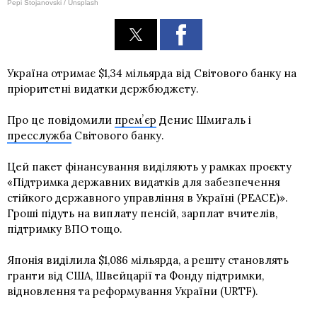
Pepi Stojanovski / Unsplash
Україна отримає $1,34 мільярда від Світового банку на
пріоритетні видатки держбюджету.
Про це повідомили
премʼєр
Денис Шмигаль і
пресслужба
Світового банку.
Цей пакет фінансування виділяють у рамках проєкту
«Підтримка державних видатків для забезпечення
стійкого державного управління в Україні (PEACE)».
Гроші підуть на виплату пенсій, зарплат вчителів,
підтримку ВПО тощо.
Японія виділила $1,086 мільярда, а решту становлять
гранти від США, Швейцарії та Фонду підтримки,
відновлення та реформування України (URTF).