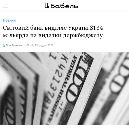
Меню
Новини
Світовий банк виділяє Україні $1,34
мільярда на видатки держбюджету
Автор:
Дата:
Ліза Бровко
09:48, 15 грудня 2023