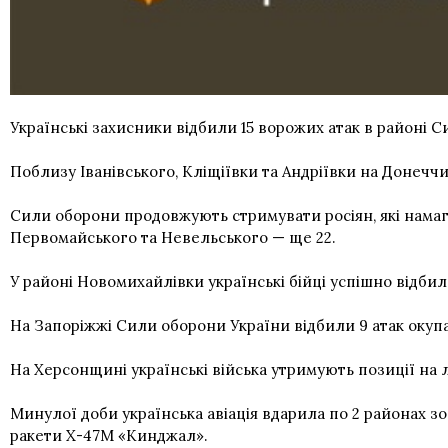
Українські захисники відбили 15 ворожих атак в районі Си
Поблизу Іванівського, Кліщіївки та Андріївки на Донеччин
Сили оборони продовжують стримувати росіян, які намагаю
Первомайського та Невельського — ще 22.
У районі Новомихайлівки українські бійці успішно відбили
На Запоріжжі Сили оборони України відбили 9 атак окуп
На Херсонщині українські війська утримують позиції на 
Минулої доби українська авіація вдарила по 2 районах з
ракети Х-47М «Кинджал».