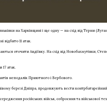
ньківки на Харківщині і ще одну — на схід від Терни (Луган
і відбито 11 атак.
ться оточити Авдіївку. На схід від Новобахмутівки, Степо
 17 атак.
антів неподалік Приютного і Вербового.
лівому березі Дніпра, продовжують вести контрбатарейний 
осередження російських військ, озброєння та військової те