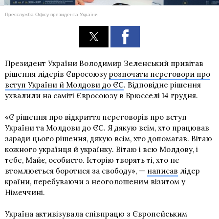
Пресслужба Офісу президента України
Президент України Володимир Зеленський привітав
рішення лідерів Євросоюзу
розпочати переговори про
вступ України й Молдови до ЄС
. Відповідне рішення
ухвалили на саміті Євросоюзу в Брюсселі 14 грудня.
«Є рішення про відкриття переговорів про вступ
України та Молдови до ЄС. Я дякую всім, хто працював
заради цього рішення, дякую всім, хто допомагав. Вітаю
кожного українця й українку. Вітаю і всю Молдову, і
тебе, Майє, особисто. Історію творять ті, хто не
втомлюється боротися за свободу», —
написав
лідер
країни, перебуваючи з неоголошеним візитом у
Німеччині.
Україна активізувала співпрацю з Європейським