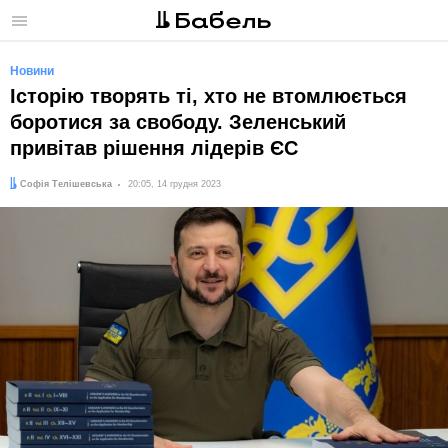
Меню
Новини
Історію творять ті, хто не втомлюється
боротися за свободу. Зеленський
привітав рішення лідерів ЄС
Автор:
Дата:
Софія Телішевська
20:05, 14 грудня 2023