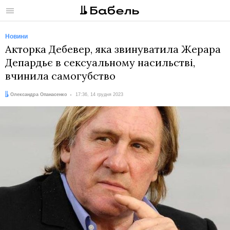
Меню
Новини
Акторка Дебевер, яка звинуватила Жерара
Депардьє в сексуальному насильстві,
вчинила самогубство
Автор:
Дата:
Олександра Опанасенко
17:36, 14 грудня 2023