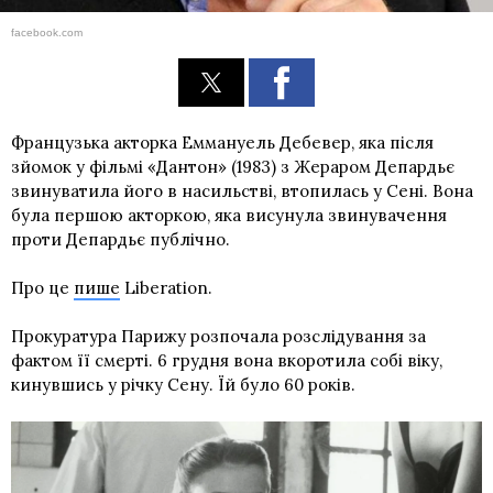
facebook.com
Французька акторка Еммануель Дебевер, яка після
зйомок у фільмі «Дантон» (1983) з Жераром Депардьє
звинуватила його в насильстві, втопилась у Сені. Вона
була першою акторкою, яка висунула звинувачення
проти Депардьє публічно.
Про це
пише
Liberation.
Прокуратура Парижу розпочала розслідування за
фактом її смерті. 6 грудня вона вкоротила собі віку,
кинувшись у річку Сену. Їй було 60 років.