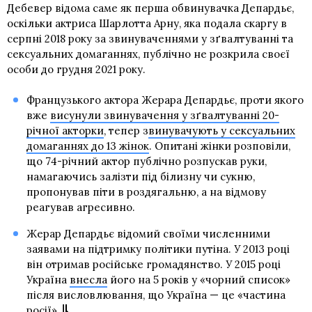
Дебевер відома саме як перша обвинувачка Депардьє,
оскільки актриса Шарлотта Арну, яка подала скаргу в
серпні 2018 року за звинуваченнями у зґвалтуванні та
сексуальних домаганнях, публічно не розкрила своєї
особи до грудня 2021 року.
Французького актора Жерара Депардьє, проти якого
вже
висунули звинувачення у зґвалтуванні 20-
річної акторки
, тепер з
винувачують у сексуальних
домаганнях до 13 жінок
. Опитані жінки розповіли,
що 74-річний актор публічно розпускав руки,
намагаючись залізти під білизну чи сукню,
пропонував піти в роздягальню, а на відмову
реагував агресивно.
Жерар Депардьє відомий своїми численними
заявами на підтримку політики путіна. У 2013 році
він отримав російське громадянство. У 2015 році
Україна
внесла
його на 5 років у «чорний список»
після висловлювання, що Україна — це «частина
росії».