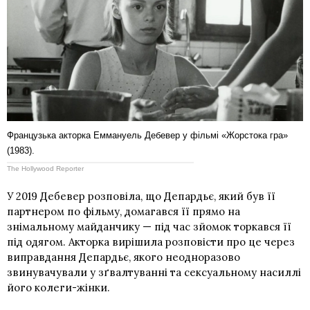
Французька акторка Еммануель Дебевер у фільмі «Жорстока гра»
(1983).
The Hollywood Reporter
У 2019 Дебевер розповіла, що Депардьє, який був її
партнером по фільму, домагався її прямо на
знімальному майданчику — під час зйомок торкався її
під одягом. Акторка вирішила розповісти про це через
виправдання Депардьє, якого неодноразово
звинувачували у зґвалтуванні та сексуальному насиллі
його колеги-жінки.