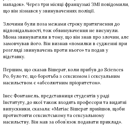
нападок». Через три місяці французькі ЗМІ повідомили,
що він зізнався у звинуваченнях поліції.
Злочини були поза межами строку притягнення до
відповідальності, тож обвинувачення не висунули.
Міона звинуватили в тому, що він знав про злочин, але
замовчував його. Він визнав «помилки в судженні при
розгляді звинувачень проти нього» та подав у
відставку.
Першим, що сказав Вішерат, коли прибув до Sciences
Po, було те, що боротьба з сексизмом і сексуальним
насильством є «абсолютним пріоритетом».
Інес Фонтанель, представниця студентів у раді
Інституту, до якої також входять професори та видатні
випускники, сказала: «Матіас Вішерат прийшов, щоби
протистояти сексистському та сексуальному
насильству. Він мав за обовʼязок подавати приклад».