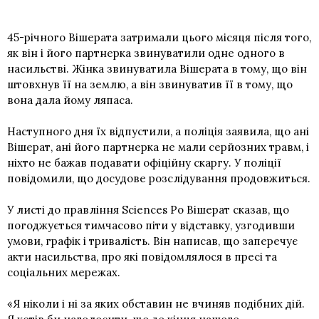
45-річного Вішерата затримали цього місяця після того,
як він і його партнерка звинуватили одне одного в
насильстві. Жінка звинуватила Вішерата в тому, що він
штовхнув її на землю, а він звинуватив її в тому, що
вона дала йому ляпаса.
Наступного дня їх відпустили, а поліція заявила, що ані
Вішерат, ані його партнерка не мали серйозних травм, і
ніхто не бажав подавати офіційну скаргу. У поліції
повідомили, що досудове розслідування продовжиться.
У листі до правління Sciences Po Вішерат сказав, що
погоджується тимчасово піти у відставку, узгодивши
умови, графік і тривалість. Він написав, що заперечує
акти насильства, про які повідомлялося в пресі та
соціальних мережах.
«Я ніколи і ні за яких обставин не вчиняв подібних дій.