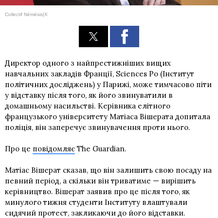
Сollectif Némésis|X
Директор одного з найпрестижніших вищих
навчальних закладів Франції, Sciences Po (Інститут
політичних досліджень) у Парижі, може тимчасово піти
у відставку після того, як його звинуватили в
домашньому насильстві. Керівника елітного
французького університету Матіаса Вішерата допитала
поліція, він заперечує звинувачення проти нього.
Про це
повідомляє
The Guardian.
Матіас Вішерат сказав, що він залишить свою посаду на
певний період, а скільки він триватиме — вирішить
керівництво. Вішерат заявив про це після того, як
минулого тижня студенти Інституту влаштували
сидячий протест, закликаючи до його відставки.