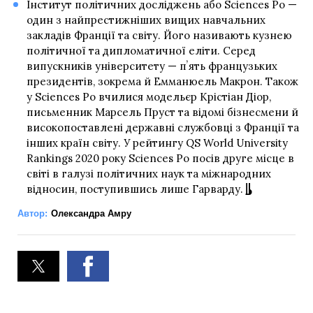
Інститут політичних досліджень або Sciences Po —
один з найпрестижніших вищих навчальних
закладів Франції та світу. Його називають кузнею
політичної та дипломатичної еліти. Серед
випускників університету — пʼять французьких
президентів, зокрема й Емманюель Макрон. Також
у Sciences Po вчилися модельєр Крістіан Діор,
письменник Марсель Пруст та відомі бізнесмени й
високопоставлені державні службовці з Франції та
інших країн світу. У рейтингу QS World University
Rankings 2020 року Sciences Po посів друге місце в
світі в галузі політичних наук та міжнародних
відносин, поступившись лише Гарварду.
Автор:
Олександра Амру