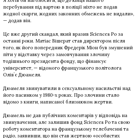
Я хотів би наголосити, що до кінця нашого
перебування під вартою в поліції ніхто не подав
жодної скарги, жодних законних обмежень не видали»,
— додав він.
Це вже другий скандал, який вразив Sciences Po за
останні роки. Матіас Вішерат став директором після
того, як його попередник Фредерік Міон був змушений
піти у відставку через замовчування злочину
тодішнього президента фонду, що фінансує
університет, — відомого французького політолога
Олівʼє Дюамеля.
Дюамеля звинуватили в сексуальному насильстві над
його пасинком у 1980-х роках. Про злочини стало
відомо з книги, написаної близнюком жертви.
Дюамель не дав публічних коментарів у відповідь на
звинувачення, але залишив фонд Sciences Po та свою
роботу коментатора на французькому телебаченні та
радіо, заявивши, що він став жертвою «особистих