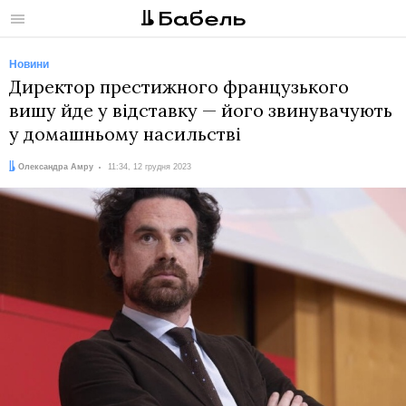
Меню
Новини
Директор престижного французького
вишу йде у відставку — його звинувачують
у домашньому насильстві
Автор:
Дата:
Олександра Амру
11:34, 12 грудня 2023