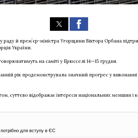
 раду й премʼєр-міністра Угорщини Віктора Орбана підтри
рців України.
ворюватимуть на саміті у Брюсселі 14—15 грудня.
танній рік продемонструвала значний прогрес у виконанн
ом, суттєво відображає інтереси національних меншин і 
потрібно для вступу в ЄС