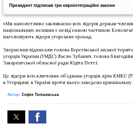
Президент підписав три євроінтеграційні закони
«Ми наполегливо закликаємо всіх лідерів держав-членів 
національних меншин є невідʼємною частиною Копенгагенс
наголошують лідери угорських громад.
Звернення підписали голова Берегівської міської терит
угорців України (УМДС) Ласло Зубанич, голова благодійн
Закарпатської обласної ради Юдіта Петеї.
Це лідери всіх ключових обʼєднань угорців, крім КМКС (
в Угорщині, в Україні проти нього заведено кримінальн
Автор:
Софія Телішевська