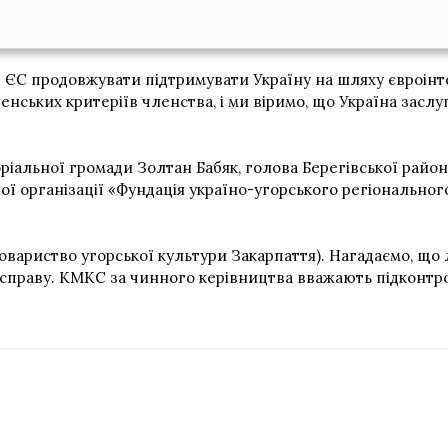
ЄС продовжувати підтримувати Україну на шляху євроінтег
ьких критеріїв членства, і ми віримо, що Україна заслуго
оріальної громади Золтан Бабяк, голова Берегівської райо
ої організації «Фундація україно-угорського регіонально
Товариство угорської культури Закарпаття). Нагадаємо, що
у справу. КМКС за чинного керівництва вважають підконт