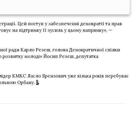
рації. Цей поступ у забезпеченні демократії та прав
вує на підтримку її зусиль у цьому напрямку», —
нної ради Карло Резеш, голова Демократичної спілки
го розвитку молоді» Йосип Резеш, депутатка
 лідер КМКС Ласло Брензович уже кілька років перебуває
рольною Орбану.