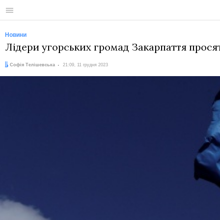
Меню
Новини
Лідери угорських громад Закарпаття просят
Автор:
Дата:
Софія Телішевська
21:09, 11 грудня 2023