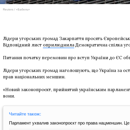
Reuters / «Бабель»
Лідери угорських громад Закарпаття просять Європейську
Відповідний лист
оприлюднила
Демократична спілка уго
Питання початку перемовин про вступ України до ЄС обго
Лідери угорських громад наголошують, що Україна за ос
прав національних меншин.
«Новий законопроєкт, прийнятий українським парламент
вони.
Читайте також:
Парламент ухвалив законопроєкт про права нацменшин. Це 