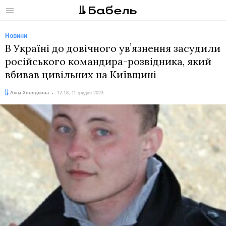
Меню
Новини
В Україні до довічного увʼязнення засудили
російського командира-розвідника, який
вбивав цивільних на Київщині
Автор:
Дата:
Анна Холоднова
12:18, 11 грудня 2023