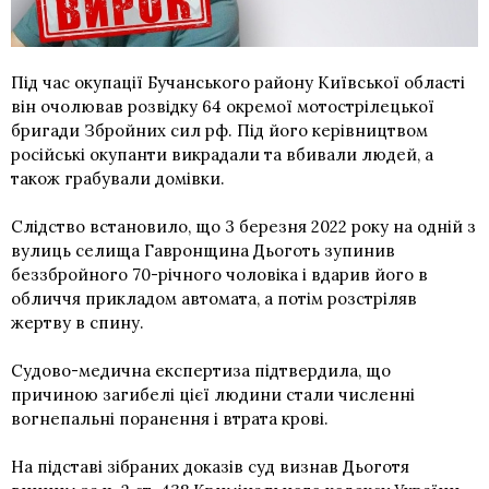
Під час окупації Бучанського району Київської області
він очолював розвідку 64 окремої мотострілецької
бригади Збройних сил рф. Під його керівництвом
російські окупанти викрадали та вбивали людей, а
також грабували домівки.
Слідство встановило, що 3 березня 2022 року на одній з
вулиць селища Гавронщина Дьоготь зупинив
беззбройного 70-річного чоловіка і вдарив його в
обличчя прикладом автомата, а потім розстріляв
жертву в спину.
Судово-медична експертиза підтвердила, що
причиною загибелі цієї людини стали численні
вогнепальні поранення і втрата крові.
На підставі зібраних доказів суд визнав Дьоготя