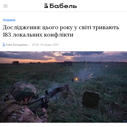
Меню
Новини
Дослідження: цього року у світі тривають
183 локальних конфлікти
Автор:
Дата:
Анна Холоднова
16:28, 10 грудня 2023