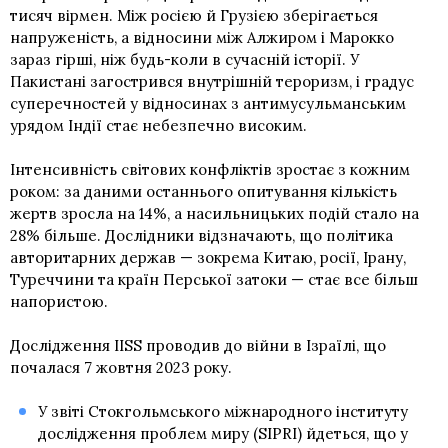
тисяч вірмен. Між росією й Грузією зберігається
напруженість, а відносини між Алжиром і Марокко
зараз гірші, ніж будь-коли в сучасній історії. У
Пакистані загострився внутрішній тероризм, і градус
суперечностей у відносинах з антимусульманським
урядом Індії стає небезпечно високим.
Інтенсивність світових конфліктів зростає з кожним
роком: за даними останнього опитування кількість
жертв зросла на 14%, а насильницьких подій стало на
28% більше. Дослідники відзначають, що політика
авторитарних держав — зокрема Китаю, росії, Ірану,
Туреччини та країн Перської затоки — стає все більш
напористою.
Дослідження IISS проводив до війни в Ізраїлі, що
почалася 7 жовтня 2023 року.
У звіті Стокгольмського міжнародного інституту
дослідження проблем миру (SIPRI) йдеться, що у