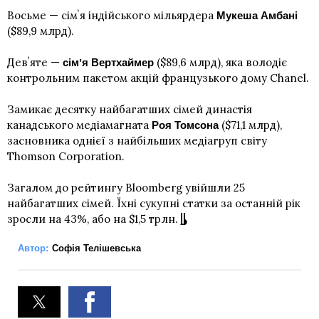
Восьме — сімʼя індійського мільярдера
Мукеша Амбані
($89,9 млрд).
Девʼяте —
($89,6 млрд), яка володіє
сімʼя Вертхаймер
контрольним пакетом акцій французького дому Chanel.
Замикає десятку найбагатших сімей династія
канадського медіамагната
($71,1 млрд),
Роя Томсона
засновника однієї з найбільших медіагруп світу
Thomson Corporation.
Загалом до рейтингу Bloomberg увійшли 25
найбагатших сімей. Їхні сукупні статки за останній рік
зросли на 43%, або на $1,5 трлн.
Автор:
Софія Телішевська