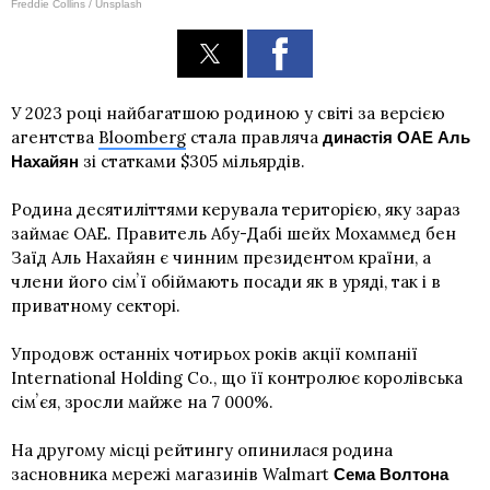
Freddie Collins / Unsplash
У 2023 році найбагатшою родиною у світі за версією
агентства
Bloomberg
стала правляча
династія ОАЕ Аль
зі статками $305 мільярдів.
Нахайян
Родина десятиліттями керувала територією, яку зараз
займає ОАЕ. Правитель Абу-Дабі шейх Мохаммед бен
Заїд Аль Нахайян є чинним президентом країни, а
члени його сімʼї обіймають посади як в уряді, так і в
приватному секторі.
Упродовж останніх чотирьох років акції компанії
International Holding Co., що її контролює королівська
сімʼєя, зросли майже на 7 000%.
На другому місці рейтингу опинилася родина
засновника мережі магазинів Walmart
Сема Волтона