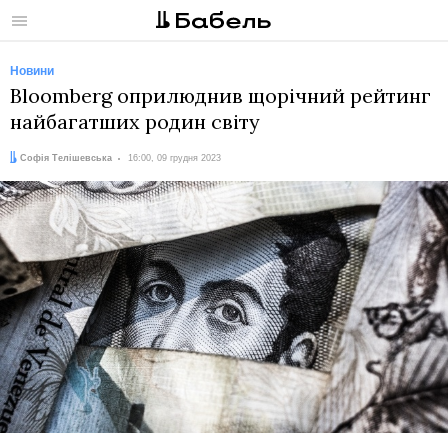
Меню
Новини
Bloomberg оприлюднив щорічний рейтинг
найбагатших родин світу
Автор:
Дата:
Софія Телішевська
16:00, 09 грудня 2023