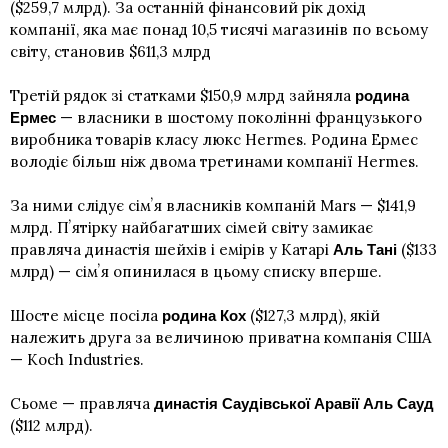
($259,7 млрд). За останній фінансовий рік дохід
компанії, яка має понад 10,5 тисячі магазинів по всьому
світу, становив $611,3 млрд
Третій рядок зі статками $150,9 млрд зайняла
родина
— власники в шостому поколінні французького
Ермес
виробника товарів класу люкс Hermes. Родина Ермес
володіє більш ніж двома третинами компанії Hermes.
За ними слідує сімʼя власників компаній Mars — $141,9
млрд. Пʼятірку найбагатших сімей світу замикає
правляча династія шейхів і емірів у Катарі
($133
Аль Тані
млрд) — сімʼя опинилася в цьому списку вперше.
Шосте місце посіла
($127,3 млрд), якій
родина Кох
належить друга за величиною приватна компанія США
— Koch Industries.
Сьоме — правляча
династія Саудівської Аравії Аль Сауд
($112 млрд).