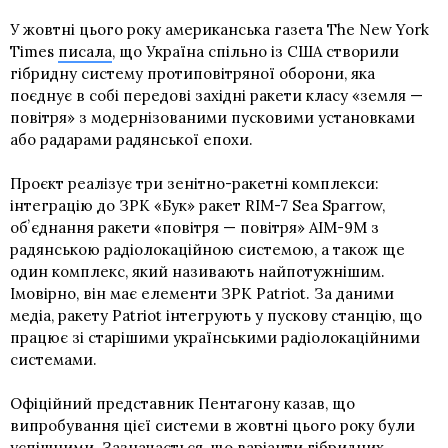
У жовтні цього року американська газета The New York
Times
писала
, що Україна спільно із США створили
гібридну систему протиповітряної оборони, яка
поєднує в собі передові західні ракети класу «земля —
повітря» з модернізованими пусковими установками
або радарами радянської епохи.
Проєкт реалізує три зенітно-ракетні комплекси:
інтеграцію до ЗРК «Бук» ракет RIM-7 Sea Sparrow,
обʼєднання ракети «повітря — повітря» AIM-9M з
радянською радіолокаційною системою, а також ще
один комплекс, який називають найпотужнішим.
Імовірно, він має елементи ЗРК Patriot. За даними
медіа, ракету Patriot інтегрують у пускову станцію, що
працює зі старішими українськими радіолокаційними
системами.
Офіційний представник Пентагону казав, що
випробування цієї системи в жовтні цього року були
успішними. Зазначається, що варіанти гібридних