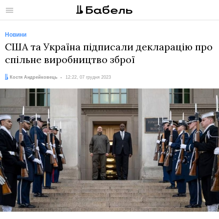
Меню
Новини
США та Україна підписали декларацію про
спільне виробництво зброї
Автор:
Дата:
Костя Андрейковець
12:22, 07 грудня 2023