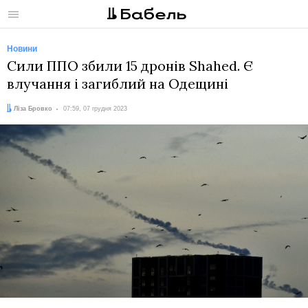
Меню
Новини
Сили ППО збили 15 дронів Shahed. Є
влучання і загиблий на Одещині
Автор:
Дата:
Ліза Бровко
07:59, 07 грудня 2023