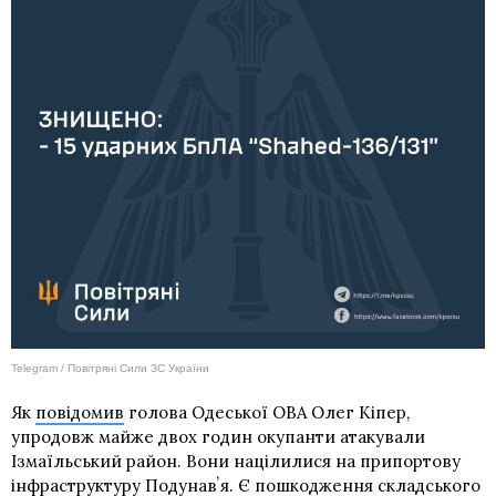
Telegram / Повітряні Сили ЗС України
Як
повідомив
голова Одеської ОВА Олег Кіпер,
упродовж майже двох годин окупанти атакували
Ізмаїльський район. Вони націлилися на припортову
інфраструктуру Подунавʼя. Є пошкодження складського