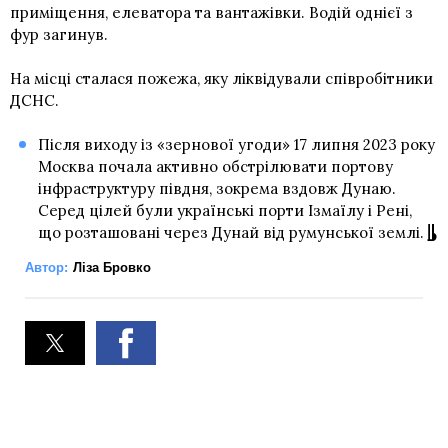
приміщення, елеватора та вантажівки. Водій однієї з
фур загинув.
На місці сталася пожежа, яку ліквідували співробітники
ДСНС.
Після виходу із «зернової угоди» 17 липня 2023 року
Москва почала активно обстрілювати портову
інфраструктуру півдня, зокрема вздовж Дунаю.
Серед цілей були українські порти Ізмаїлу і Рені,
що розташовані через Дунай від румунської землі.
Автор:
Ліза Бровко