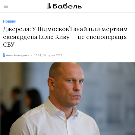
Меню
Новини
Джерела: У Підмосковʼї знайшли мертвим
екснардепа Іллю Киву — це спецоперація
СБУ
Автор:
Дата:
Анна Холоднова
17:14, 06 грудня 2023