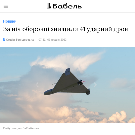
Меню
Новини
За ніч оборонці знищили 41 ударний дрон
Автор:
Дата:
Софія Телішевська
07:31, 06 грудня 2023
Getty Images / «Бабель»