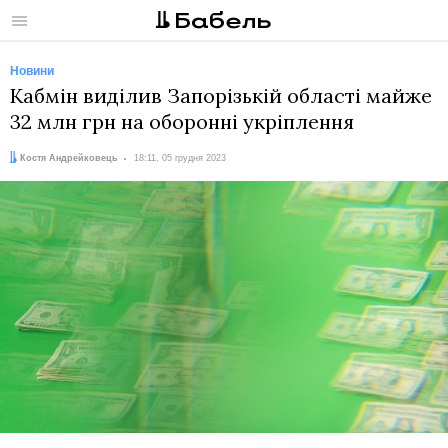
Меню
Новини
Кабмін виділив Запорізькій області майже
32 млн грн на оборонні укріплення
Автор:
Дата:
Костя Андрейковець
18:11, 05 грудня 2023