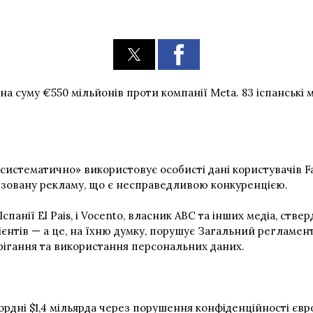
в на суму €550 мільйонів проти компанії Meta. 83 іспанськ
систематично» використовує особисті дані користувачів Fac
ізовану рекламу, що є несправедливою конкуренцією.
 Іспанії El Pais, і Vocento, власник ABC та інших медіа, ст
єнтів — а це, на їхню думку, порушує Загальний регламент Є
ерігання та використання персональних даних.
дні $1,4 мільярда
через порушення конфіденційності євро