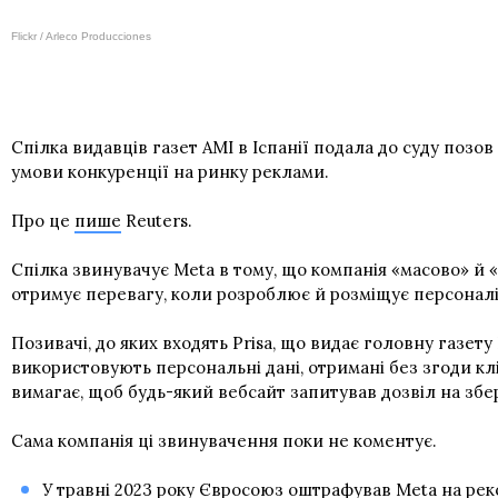
Flickr / Arleco Producciones
Спілка видавців газет AMI в Іспанії подала до суду позо
умови конкуренції на ринку реклами.
Про це
пише
Reuters.
Спілка звинувачує Meta в тому, що компанія «масово» й «
отримує перевагу, коли розроблює й розміщує персонал
Позивачі, до яких входять Prisa, що видає головну газету
використовують персональні дані, отримані без згоди клі
вимагає, щоб будь-який вебсайт запитував дозвіл на зб
Сама компанія ці звинувачення поки не коментує.
У травні 2023 року
Євросоюз оштрафував Meta на рекор