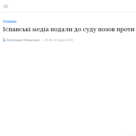
Меню
Новини
Іспанські медіа подали до суду позов проти
Автор:
Дата:
Олександра Опанасенко
18:48, 04 грудня 2023