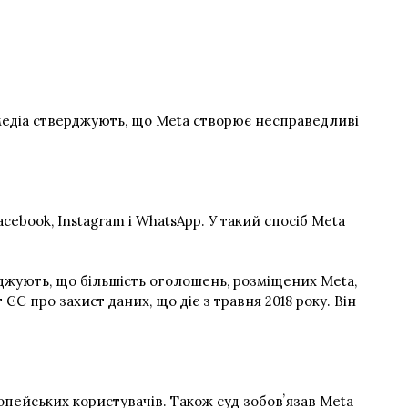
і медіа стверджують, що Meta створює несправедливі
ebook, Instagram і WhatsApp. У такий спосіб Meta
верджують, що більшість оголошень, розміщених Meta,
С про захист даних, що діє з травня 2018 року. Він
пейських користувачів. Також суд зобовʼязав Meta