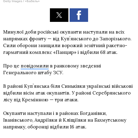
Getty Images / «Бабель»
Минулої доби російські окупанти наступали на всіх
напрямках фронту — від Купʼянського до Запорізького.
Сили оборони знищили ворожий зенітний ракетно-
гарматний комплекс «Панцир» і відбили 68 атак.
Про це
повідомили
в ранковому зведенні
Генерального штабу ЗСУ.
В районі Купʼянська біля Синьківки українські військові
відбили вісім атак окупантів. У районі Серебрянського
лісу під Кремінною — три атаки.
Окупанти наступали і в районах Богданівки,
Іванівського, Андріївки й Кліщіївки на Бахмутському
напрямку, оборонці відбили 16 атак.