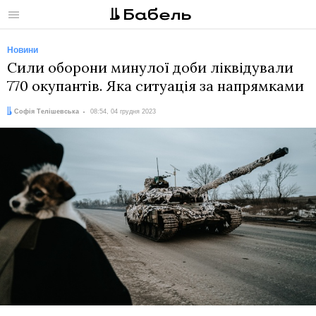
Меню
Новини
Сили оборони минулої доби ліквідували
770 окупантів. Яка ситуація за напрямками
Автор:
Дата:
Софія Телішевська
08:54, 04 грудня 2023