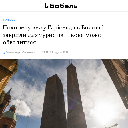
Меню
Новини
Похилену вежу Гарісенда в Болоньї
закрили для туристів — вона може
обвалитися
Автор:
Дата:
Олександра Опанасенко
14:11, 03 грудня 2023