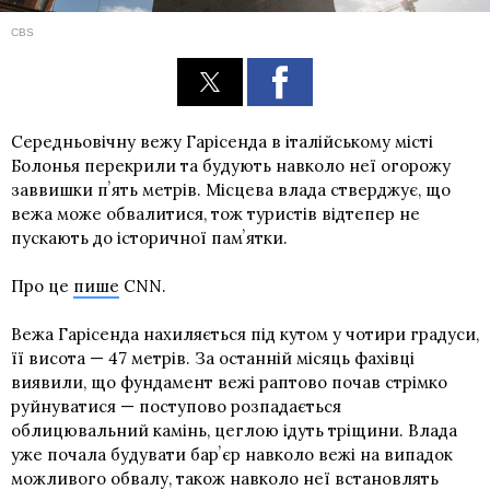
CBS
Середньовічну вежу Гарісенда в італійському місті
Болонья перекрили та будують навколо неї огорожу
заввишки пʼять метрів. Місцева влада стверджує, що
вежа може обвалитися, тож туристів відтепер не
пускають до історичної памʼятки.
Про це
пише
CNN.
Вежа Гарісенда нахиляється під кутом у чотири градуси,
її висота — 47 метрів. За останній місяць фахівці
виявили, що фундамент вежі раптово почав стрімко
руйнуватися — поступово розпадається
облицювальний камінь, цеглою ідуть тріщини. Влада
уже почала будувати барʼєр навколо вежі на випадок
можливого обвалу, також навколо неї встановлять