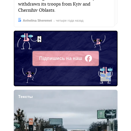
withdrawn its troops from Kyiv and
Chernihiv Oblasts.
Автор:
Дата:
Anhelina Sheremet
четыре года назад
Підпишись на наш
Facebook
Тексты