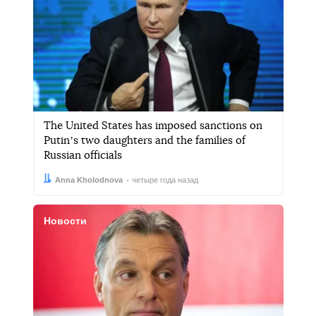
The United States has imposed sanctions on
Putinʼs two daughters and the families of
Russian officials
Автор:
Дата:
Anna Kholodnova
четыре года назад
Новости