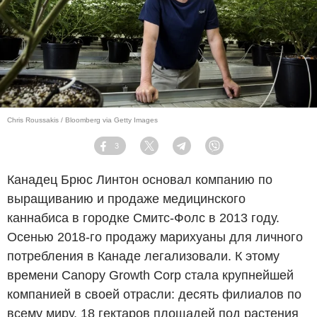
Chris Roussakis / Bloomberg via Getty Images
3
Facebook
Twitter
Telegram
Viber
Канадец Брюс Линтон основал компанию по
выращиванию и продаже медицинского
каннабиса в городке Смитс-Фолс в 2013 году.
Осенью 2018-го продажу марихуаны для личного
потребления в Канаде легализовали. К этому
времени Canopy Growth Corp стала крупнейшей
компанией в своей отрасли: десять филиалов по
всему миру, 18 гектаров площадей под растения