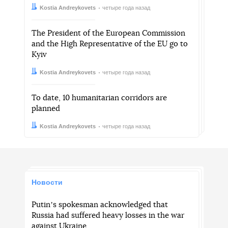
Автор:
Дата:
Kostia Andreykovets
четыре года назад
The President of the European Commission
and the High Representative of the EU go to
Kyiv
Автор:
Дата:
Kostia Andreykovets
четыре года назад
To date, 10 humanitarian corridors are
planned
Автор:
Дата:
Kostia Andreykovets
четыре года назад
Новости
Putinʼs spokesman acknowledged that
Russia had suffered heavy losses in the war
against Ukraine