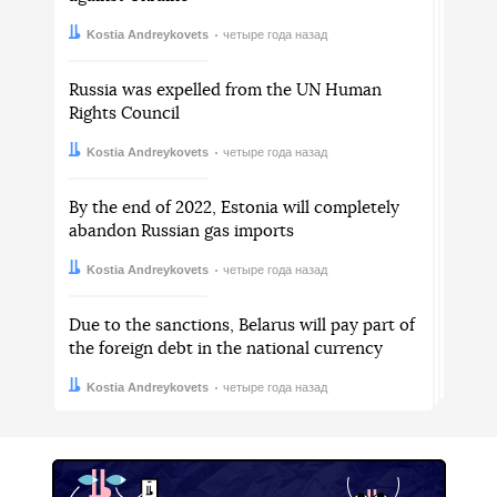
Автор:
Дата:
Kostia Andreykovets
четыре года назад
Russia was expelled from the UN Human
Rights Council
Автор:
Дата:
Kostia Andreykovets
четыре года назад
By the end of 2022, Estonia will completely
abandon Russian gas imports
Автор:
Дата:
Kostia Andreykovets
четыре года назад
Due to the sanctions, Belarus will pay part of
the foreign debt in the national currency
Автор:
Дата:
Kostia Andreykovets
четыре года назад