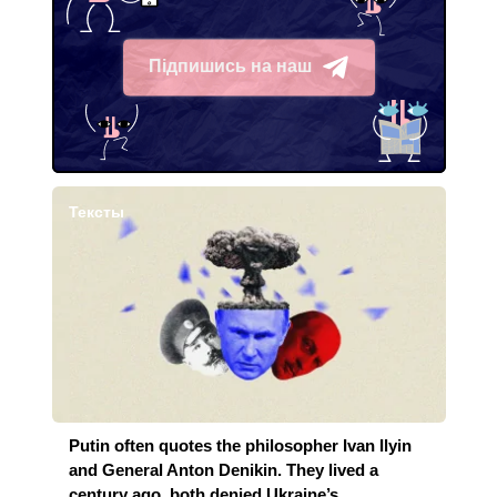
Підпишись на наш
Telegram
Тексты
Putin often quotes the philosopher Ivan Ilyin
and General Anton Denikin. They lived a
century ago, both denied Ukraine’s