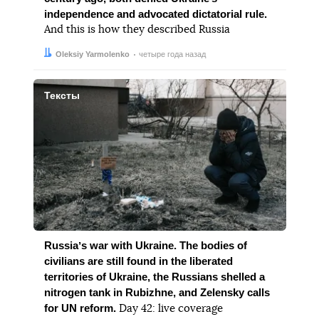
independence and advocated dictatorial rule.
And this is how they described Russia
Автор:
Дата:
Oleksiy Yarmolenko
четыре года назад
Тексты
Russiaʼs war with Ukraine. The bodies of
civilians are still found in the liberated
territories of Ukraine, the Russians shelled a
nitrogen tank in Rubizhne, and Zelensky calls
for UN reform.
Day 42: live coverage