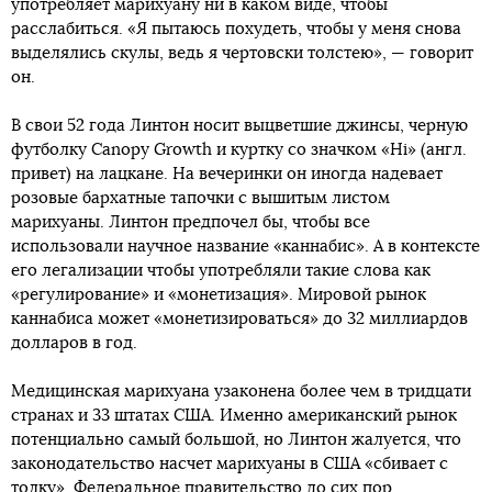
употребляет марихуану ни в каком виде, чтобы
расслабиться. «Я пытаюсь похудеть, чтобы у меня снова
выделялись скулы, ведь я чертовски толстею», — говорит
он.
В свои 52 года Линтон носит выцветшие джинсы, черную
футболку Canopy Growth и куртку со значком «Hi» (англ.
привет) на лацкане. На вечеринки он иногда надевает
розовые бархатные тапочки с вышитым листом
марихуаны. Линтон предпочел бы, чтобы все
использовали научное название «каннабис». А в контексте
его легализации чтобы употребляли такие слова как
«регулирование» и «монетизация». Мировой рынок
каннабиса может «монетизироваться» до 32 миллиардов
долларов в год.
Медицинская марихуана узаконена более чем в тридцати
странах и 33 штатах США. Именно американский рынок
потенциально самый большой, но Линтон жалуется, что
законодательство насчет марихуаны в США «сбивает с
толку». Федеральное правительство до сих пор