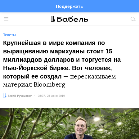
Поддержать
Facebook
Telegram
Twitter
Instagram
Меню
Пои
по
сай
Тексты
Крупнейшая в мире компания по
выращиванию марихуаны стоит 15
миллиардов долларов и торгуется на
Нью-Йоркской бирже. Вот человек,
который ее создал
— пересказываем
материал Bloomberg
Автор:
Serhii Pyvovarov
Дата:
08:37, 25 июня 2019