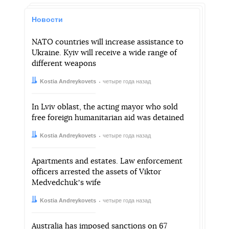
Новости
NATO countries will increase assistance to
Ukraine. Kyiv will receive a wide range of
different weapons
Автор:
Дата:
Kostia Andreykovets
четыре года назад
In Lviv oblast, the acting mayor who sold
free foreign humanitarian aid was detained
Автор:
Дата:
Kostia Andreykovets
четыре года назад
Apartments and estates. Law enforcement
officers arrested the assets of Viktor
Medvedchukʼs wife
Автор:
Дата:
Kostia Andreykovets
четыре года назад
Australia has imposed sanctions on 67