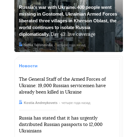
Russiaʼs war with Ukraine. 400 people went
missing in Gostomel, Ukrainian Armed Forces
liberated three villages in Kherson Oblast, the
world continues to isolate Russia
diplomatically.
Day 43: live coverage
Автор:
Дата:
Sofiia Telishevska
четыре года назад
Новости
The General Staff of the Armed Forces of
Ukraine: 19,000 Russian servicemen have
already been killed in Ukraine
Автор:
Дата:
Kostia Andreykovets
четыре года назад
Russia has stated that it has urgently
distributed Russian passports to 12,000
Ukrainians