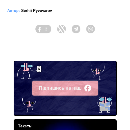
Автор:
Serhii Pyvovarov
3
Facebook
Twitter
Telegram
Viber
Підпишись на наш
Facebook
Тексты