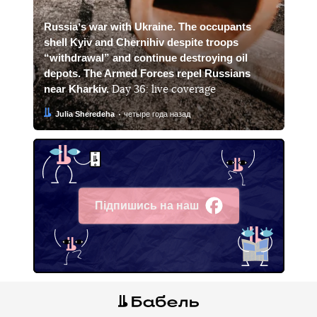
Russiaʼs war with Ukraine. The occupants
shell Kyiv and Chernihiv despite troops
“withdrawal” and continue destroying oil
depots. The Armed Forces repel Russians
near Kharkiv.
Day 36: live coverage
Автор:
Дата:
Julia Sheredeha
четыре года назад
Підпишись на наш
Facebook