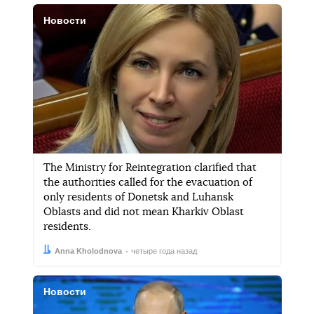
Новости
The Ministry for Reintegration clarified that
the authorities called for the evacuation of
only residents of Donetsk and Luhansk
Oblasts and did not mean Kharkiv Oblast
residents.
Автор:
Дата:
Anna Kholodnova
четыре года назад
Новости