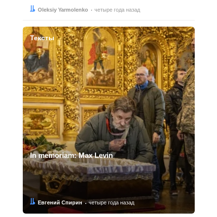
Автор:
Дата:
Oleksiy Yarmolenko
четыре года назад
Тексты
In memoriam: Max Levin
Автор:
Дата:
Евгений Спирин
четыре года назад