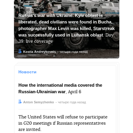
Russiaʼs war with Ukraine. Kyiv oblast is
liberated, dead civilians were found in Bucha,
photographer Max Levin was killed, Starstreak
was successfully used in Luhansk oblast
. Day
39: live coverage
Автор:
Дата:
Kostia Andreykovets
четыре года назад
Новости
How the international media covered the
Russian-Ukrainian war
, April 6
Автор:
Дата:
Anton Semyzhenko
четыре года назад
The United States will refuse to participate
in G20 meetings if Russian representatives
are invited.