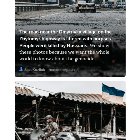
The road near the Dmytrivka village on the
Zhytomyr highway is littered with corpses.
People were killed by Russians.
We show
these photos because we want the whole
world to know about the genocide
Автор:
Дата:
Stas Kozliuk
четыре года назад
Тексты