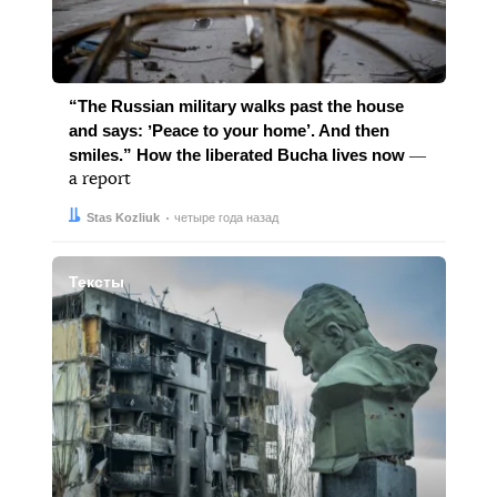
“The Russian military walks past the house
and says: ʼPeace to your home’. And then
smiles.” How the liberated Bucha lives now
―
a report
Автор:
Дата:
Stas Kozliuk
четыре года назад
Тексты