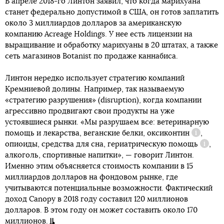
В апреле 2018-го Линтон заявил, что когда марихуана
станет федерально допустимой в США, он готов заплатить
около 3 миллиардов долларов за американскую
компанию Acreage Holdings. У нее есть лицензии на
выращивание и обработку марихуаны в 20 штатах, а также
сеть магазинов Botanist по продаже каннабиса.
Линтон нередко использует стратегию компаний
Кремниевой долины. Например, так называемую
«стратегию разрушения» (disruption), когда компании
агрессивно продвигают свои продукты на уже
устоявшиеся рынки. «Мы разрушаем все: ветеринарную
помощь и лекарства, веганские белки,
оксиконтин
,
Справка
опиоиды, средства для сна,
гериатрическую помощь
,
Справ
алкоголь, спортивные напитки», — говорит Линтон.
Именно этим объясняется стоимость компании в 15
миллиардов долларов на фондовом рынке, где
учитываются потенциальные возможности. Фактический
доход Canopy в 2018 году составил 120 миллионов
долларов. В этом году он может составить около 170
миллионов.