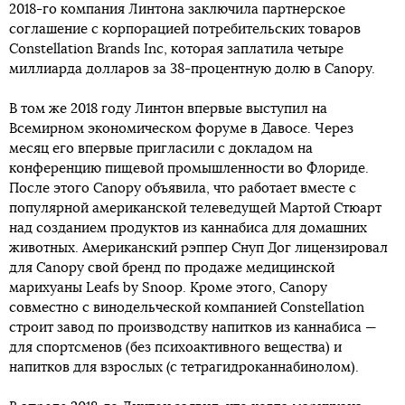
2018-го компания Линтона заключила партнерское
соглашение с корпорацией потребительских товаров
Constellation Brands Inc, которая заплатила четыре
миллиарда долларов за 38-процентную долю в Canopy.
В том же 2018 году Линтон впервые выступил на
Всемирном экономическом форуме в Давосе. Через
месяц его впервые пригласили с докладом на
конференцию пищевой промышленности во Флориде.
После этого Canopy объявила, что работает вместе с
популярной американской телеведущей Мартой Стюарт
над созданием продуктов из каннабиса для домашних
животных. Американский рэппер Снуп Дог лицензировал
для Canopy свой бренд по продаже медицинской
марихуаны Leafs by Snoop. Кроме этого, Canopy
совместно с винодельческой компанией Constellation
строит завод по производству напитков из каннабиса —
для спортсменов (без психоактивного вещества) и
напитков для взрослых (с тетрагидроканнабинолом).