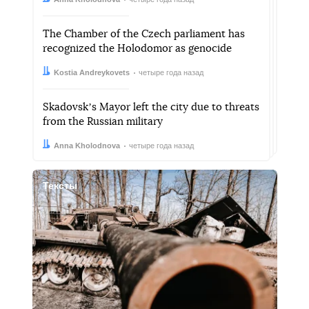
The Chamber of the Czech parliament has
recognized the Holodomor as genocide
Автор:
Дата:
Kostia Andreykovets
четыре года назад
Skadovskʼs Mayor left the city due to threats
from the Russian military
Автор:
Дата:
Anna Kholodnova
четыре года назад
Тексты