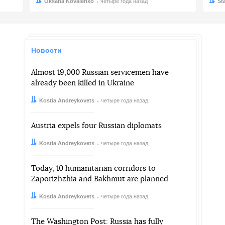
Автор:
Дата:
Oksana Kovalenko
четыре года назад
Авто
Дата:
St
Новости
Almost 19,000 Russian servicemen have
already been killed in Ukraine
Автор:
Дата:
Kostia Andreykovets
четыре года назад
Austria expels four Russian diplomats
Автор:
Дата:
Kostia Andreykovets
четыре года назад
Today, 10 humanitarian corridors to
Zaporizhzhia and Bakhmut are planned
Автор:
Дата:
Kostia Andreykovets
четыре года назад
The Washington Post: Russia has fully