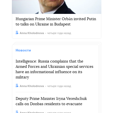
Hungarian Prime Minister Orbán invited Putin
to talks on Ukraine in Budapest
Автор:
Дата:
Anna Kholodnova
четыре года назад
Новости
Intelligence: Russia complains that the
Armed Forces and Ukrainian special services
have an informational influence on its
military
Автор:
Дата:
Anna Kholodnova
четыре года назад
Deputy Prime Minister Iryna Vereshchuk
calls on Donbas residents to evacuate
Автор:
Дата:
Anna Kholodnova
четыре года назад