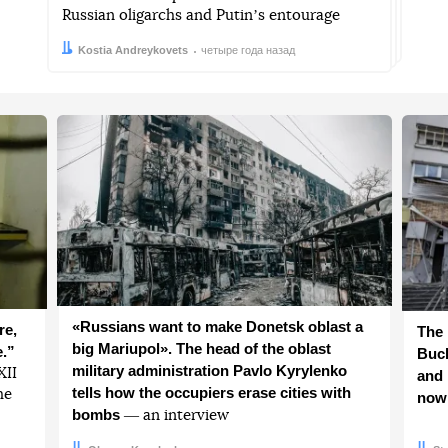
Russian oligarchs and Putinʼs entourage
Автор:
Дата:
Kostia Andreykovets
четыре года назад
«Russians want to make Donetsk oblast a
re,
The 
big Mariupol». The head of the oblast
e.”
Buch
military administration Pavlo Kyrylenko
ХІІ
and 
tells how the occupiers erase cities with
he
now
bombs
― an interview