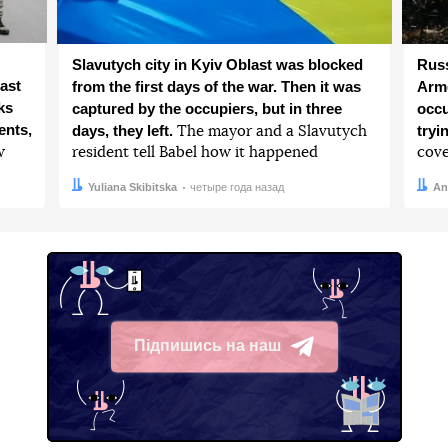
Slavutych city in Kyiv Oblast was blocked
Russ
ast
from the first days of the war. Then it was
Arme
ks
captured by the occupiers, but in three
occu
ents,
days, they left.
tryi
The mayor and a Slavutych
w
resident tell Babel how it happened
cove
Автор:
Дата:
Yuliana Skibitska
четыре года назад
Авто
Дата:
An
Підпишись на наш
Telegram