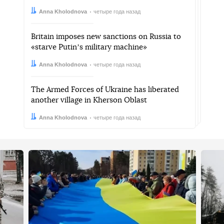
Автор:
Дата:
Anna Kholodnova
четыре года назад
Britain imposes new sanctions on Russia to
«starve Putinʼs military machine»
Автор:
Дата:
Anna Kholodnova
четыре года назад
The Armed Forces of Ukraine has liberated
another village in Kherson Oblast
Автор:
Дата:
Anna Kholodnova
четыре года назад