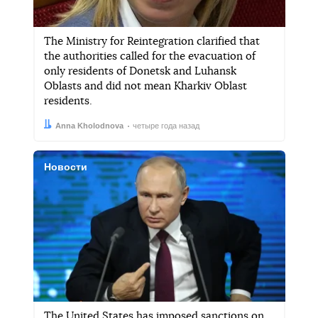
The Ministry for Reintegration clarified that
the authorities called for the evacuation of
only residents of Donetsk and Luhansk
Oblasts and did not mean Kharkiv Oblast
residents.
Автор:
Дата:
Anna Kholodnova
четыре года назад
Новости
The United States has imposed sanctions on