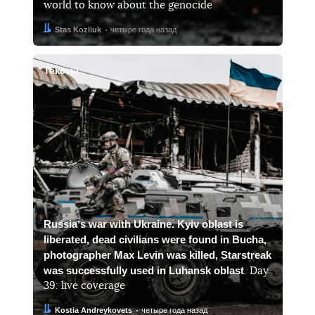
world to know about the genocide
Автор:
Дата:
Stas Kozliuk
четыре года назад
Тексты
Russiaʼs war with Ukraine. Kyiv oblast is
liberated, dead civilians were found in Bucha,
photographer Max Levin was killed, Starstreak
was successfully used in Luhansk oblast
. Day
39: live coverage
Автор:
Дата:
Kostia Andreykovets
четыре года назад