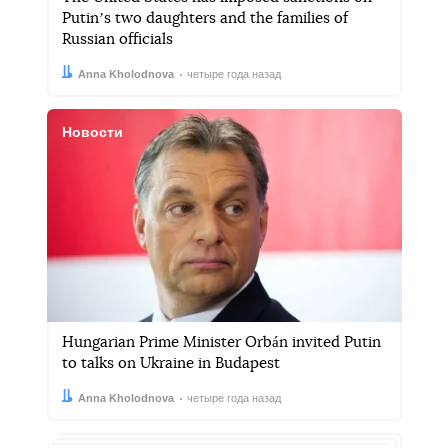
Putinʼs two daughters and the families of
Russian officials
Автор:
Дата:
Anna Kholodnova
четыре года назад
Новости
Hungarian Prime Minister Orbán invited Putin
to talks on Ukraine in Budapest
Автор:
Дата:
Anna Kholodnova
четыре года назад