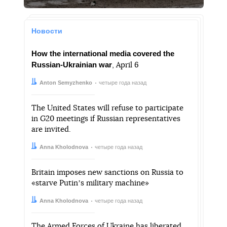
Новости
How the international media covered the
Russian-Ukrainian war
, April 6
Автор:
Дата:
Anton Semyzhenko
четыре года назад
The United States will refuse to participate
in G20 meetings if Russian representatives
are invited.
Автор:
Дата:
Anna Kholodnova
четыре года назад
Britain imposes new sanctions on Russia to
«starve Putinʼs military machine»
Автор:
Дата:
Anna Kholodnova
четыре года назад
The Armed Forces of Ukraine has liberated