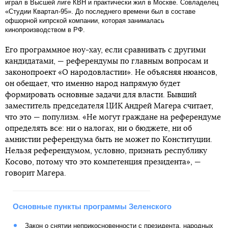
играл в Высшей лиге КВН и практически жил в Москве. Совладелец
«Студии Квартал-95». До последнего времени был в составе
офшорной кипрской компании, которая занималась
кинопроизводством в РФ.
Его программное ноу-хау, если сравнивать с другими
кандидатами, — референдумы по главным вопросам и
законопроект «О народовластии». Не объясняя нюансов,
он обещает, что именно народ напрямую будет
формировать основные задачи для власти. Бывший
заместитель председателя ЦИК Андрей Магера считает,
что это — популизм. «Не могут граждане на референдуме
определять все: ни о налогах, ни о бюджете, ни об
амнистии референдума быть не может по Конституции.
Нельзя референдумом, условно, признать республику
Косово, потому что это компетенция президента», —
говорит Магера.
Основные пункты программы Зеленского
Закон о снятии неприкосновенности с президента, народных