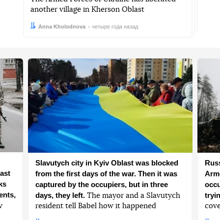
another village in Kherson Oblast
Автор:
Дата:
Anna Kholodnova
четыре года назад
Slavutych city in Kyiv Oblast was blocked
Russ
ast
from the first days of the war. Then it was
Arme
ks
captured by the occupiers, but in three
occu
ents,
days, they left.
tryi
The mayor and a Slavutych
w
resident tell Babel how it happened
cove