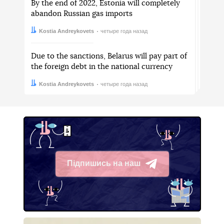
By the end of 2022, Estonia will completely
abandon Russian gas imports
Автор:
Дата:
Kostia Andreykovets
четыре года назад
Due to the sanctions, Belarus will pay part of
the foreign debt in the national currency
Автор:
Дата:
Kostia Andreykovets
четыре года назад
Підпишись на наш
Telegram