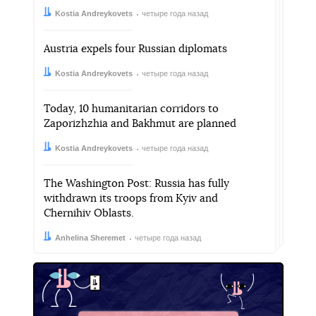
Автор:
Дата:
Kostia Andreykovets
четыре года назад
Austria expels four Russian diplomats
Автор:
Дата:
Kostia Andreykovets
четыре года назад
Today, 10 humanitarian corridors to
Zaporizhzhia and Bakhmut are planned
Автор:
Дата:
Kostia Andreykovets
четыре года назад
The Washington Post: Russia has fully
withdrawn its troops from Kyiv and
Chernihiv Oblasts.
Автор:
Дата:
Anhelina Sheremet
четыре года назад