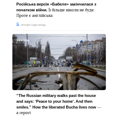
Російська версія «Бабеля» закінчилася з
початком війни.
Її більше ніколи не буде.
Проте є англійська
Дата:
четыре года назад
Тексты
“The Russian military walks past the house
and says: ʼPeace to your home’. And then
smiles.” How the liberated Bucha lives now
―
a report