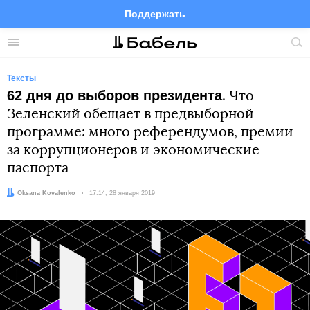
Поддержать
Facebook
Telegram
Twitter
Instagram
Меню
Пои
по
сай
Тексты
62 дня до выборов президента
. Что
Зеленский обещает в предвыборной
программе: много референдумов, премии
за коррупционеров и экономические
паспорта
Автор:
Oksana Kovalenko
Дата:
17:14, 28 января 2019