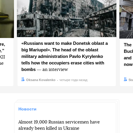
«Russians want to make Donetsk oblast a
re,
The 
big Mariupol». The head of the oblast
e.”
Buch
military administration Pavlo Kyrylenko
ХІІ
and 
tells how the occupiers erase cities with
he
now
bombs
― an interview
Автор:
Дата:
Oksana Kovalenko
четыре года назад
Авто
Дата:
St
Новости
Almost 19,000 Russian servicemen have
already been killed in Ukraine