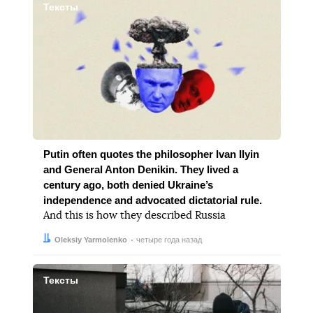
Тексты
Putin often quotes the philosopher Ivan Ilyin
and General Anton Denikin. They lived a
century ago, both denied Ukraine’s
independence and advocated dictatorial rule.
And this is how they described Russia
Автор:
Дата:
Oleksiy Yarmolenko
четыре года назад
Тексты