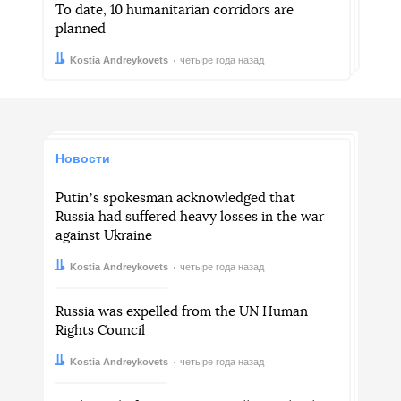
To date, 10 humanitarian corridors are
planned
Автор:
Дата:
Kostia Andreykovets
четыре года назад
Новости
Putinʼs spokesman acknowledged that
Russia had suffered heavy losses in the war
against Ukraine
Автор:
Дата:
Kostia Andreykovets
четыре года назад
Russia was expelled from the UN Human
Rights Council
Автор:
Дата:
Kostia Andreykovets
четыре года назад