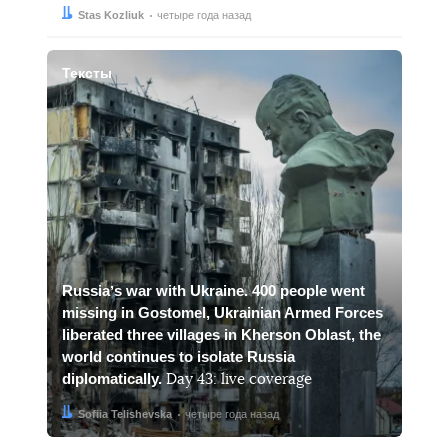
Автор:
Дата:
Stas Kozliuk
четыре года назад
Тексты
Russiaʼs war with Ukraine. 400 people went
missing in Gostomel, Ukrainian Armed Forces
liberated three villages in Kherson Oblast, the
world continues to isolate Russia
diplomatically.
Day 43: live coverage
Автор:
Дата:
Sofiia Telishevska
четыре года назад