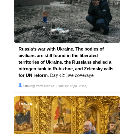
Russiaʼs war with Ukraine. The bodies of
civilians are still found in the liberated
territories of Ukraine, the Russians shelled a
nitrogen tank in Rubizhne, and Zelensky calls
for UN reform.
Day 42: live coverage
Автор:
Дата:
Oleksiy Yarmolenko
четыре года назад
Тексты