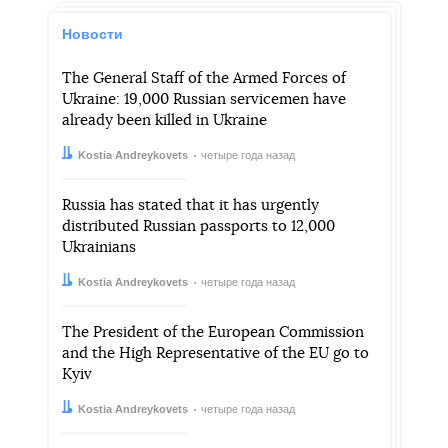
Новости
The General Staff of the Armed Forces of
Ukraine: 19,000 Russian servicemen have
already been killed in Ukraine
Автор:
Дата:
Kostia Andreykovets
четыре года назад
Russia has stated that it has urgently
distributed Russian passports to 12,000
Ukrainians
Автор:
Дата:
Kostia Andreykovets
четыре года назад
The President of the European Commission
and the High Representative of the EU go to
Kyiv
Автор:
Дата:
Kostia Andreykovets
четыре года назад