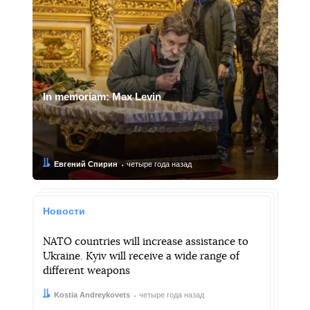
In memoriam: Max Levin
Автор:
Дата:
Евгений Спирин
четыре года назад
Новости
NATO countries will increase assistance to
Ukraine. Kyiv will receive a wide range of
different weapons
Автор:
Дата:
Kostia Andreykovets
четыре года назад