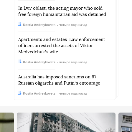
In Lviv oblast, the acting mayor who sold
free foreign humanitarian aid was detained
Автор:
Дата:
Kostia Andreykovets
четыре года назад
Apartments and estates. Law enforcement
officers arrested the assets of Viktor
Medvedchukʼs wife
Автор:
Дата:
Kostia Andreykovets
четыре года назад
Australia has imposed sanctions on 67
Russian oligarchs and Putinʼs entourage
Автор:
Дата:
Kostia Andreykovets
четыре года назад