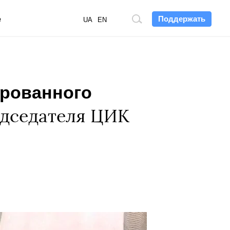
Поддержать
е
Поиск
UA
EN
по
сайту
ированного
едседателя ЦИК