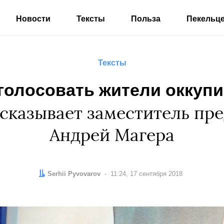
Новости
Тексты
Польза
Пекельц
Тексты
 голосовать жители оккуп
сказывает заместитель пр
Андрей Магера
Автор:
Serhii Pyvovarov
Дата:
11:24, 17 сентября 2018