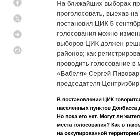
На ближайших выборах пр
Facebook
проголосовать, выехав на
Twitter
постановил ЦИК 5 сентябр
голосования можно изменит
Telegram
выборов ЦИК должен реши
районов; как регистрирова
Viber
проводить голосование в 
«Бабеля» Сергей Пивовар
председателя Центризбир
В постановлении ЦИК говоритс
населенных пунктов Донбасса 
Но пока его нет. Могут ли жите
места голосования? Как в тако
на оккупированной территории