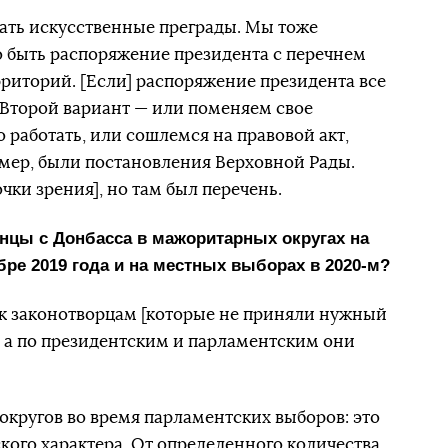
вать искусственные преграды. Мы тоже
 быть распоряжение президента с перечнем
рриторий. [Если] распоряжение президента все
. Второй вариант — или поменяем свое
 работать, или сошлемся на правовой акт,
мер, были постановления Верховной Рады.
ки зрения], но там был перечень.
енцы с Донбасса в мажоритарных округах на
ре 2019 года и на местных выборах в 2020-м?
к законотворцам [которые не приняли нужный
], а по президентским и парламентским они
округов во время парламентских выборов: это
кого характера. От определенного количества